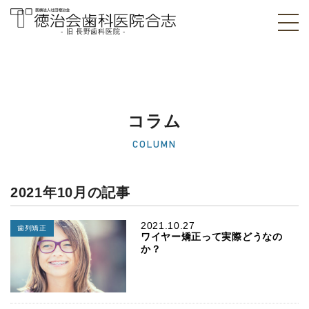
- 旧 長野歯科医院 -
医療法人社団徳治
会 徳治会歯科医院
合志 [旧 長野歯科
コラム
医院]｜熊本県合志
COLUMN
市
2021年10月の記事
2021.10.27
歯列矯正
ワイヤー矯正って実際どうなの
か？