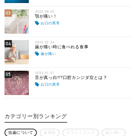
2023.06.23
03
顎が痛い！
お口の異常
2023.03.24
04
歯が痛い時に食べれる食事
歯が痛い
2022.01.21
05
舌が真っ白!!?口腔カンジダ症とは？
お口の異常
カテゴリー別ランキング
虫歯について
歯周病
ホワイトニング
歯が痛い