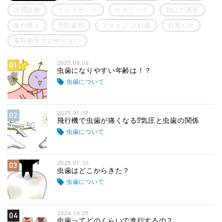
訪問診療
インプラント
セラミック
お口の異常
歯列矯正
予防歯科
ブリッジ 入れ歯
お知らせ
歯科衛生士のやりがい
2025.09.04
01
虫歯になりやすい年齢は！？
虫歯について
2025.01.17
02
飛行機で虫歯が痛くなる⁉気圧と虫歯の関係
虫歯について
2025.01.10
03
虫歯はどこからきた？
虫歯について
2024.10.25
04
虫歯ってどのくらいで進行するの？