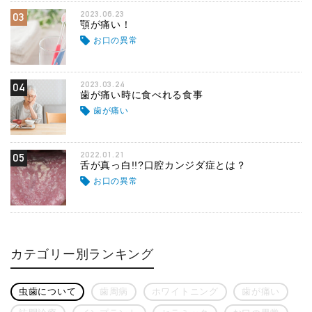
2023.06.23
03
顎が痛い！
お口の異常
2023.03.24
04
歯が痛い時に食べれる食事
歯が痛い
2022.01.21
05
舌が真っ白!!?口腔カンジダ症とは？
お口の異常
カテゴリー別ランキング
虫歯について
歯周病
ホワイトニング
歯が痛い