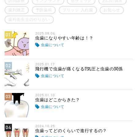
訪問診療
インプラント
セラミック
お口の異常
歯列矯正
予防歯科
ブリッジ 入れ歯
お知らせ
歯科衛生士のやりがい
2025.09.04
01
虫歯になりやすい年齢は！？
虫歯について
2025.01.17
02
飛行機で虫歯が痛くなる⁉気圧と虫歯の関係
虫歯について
2025.01.10
03
虫歯はどこからきた？
虫歯について
2024.10.25
04
虫歯ってどのくらいで進行するの？