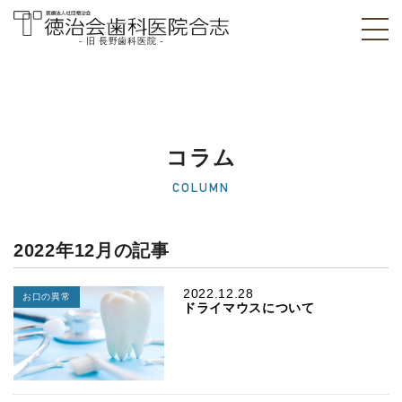
- 旧 長野歯科医院 -
医療法人社団徳治
会 徳治会歯科医院
合志 [旧 長野歯科
コラム
医院]｜熊本県合志
COLUMN
市
2022年12月の記事
2022.12.28
お口の異常
ドライマウスについて