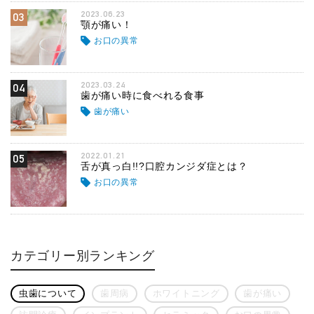
2023.06.23
03
顎が痛い！
お口の異常
2023.03.24
04
歯が痛い時に食べれる食事
歯が痛い
2022.01.21
05
舌が真っ白!!?口腔カンジダ症とは？
お口の異常
カテゴリー別ランキング
虫歯について
歯周病
ホワイトニング
歯が痛い