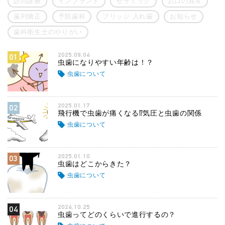
訪問診療
インプラント
セラミック
お口の異常
歯列矯正
予防歯科
ブリッジ 入れ歯
お知らせ
歯科衛生士のやりがい
2025.09.04
01
虫歯になりやすい年齢は！？
虫歯について
2025.01.17
02
飛行機で虫歯が痛くなる⁉気圧と虫歯の関係
虫歯について
2025.01.10
03
虫歯はどこからきた？
虫歯について
2024.10.25
04
虫歯ってどのくらいで進行するの？