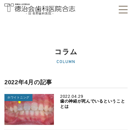
- 旧 長野歯科医院 -
医療法人社団徳治
会 徳治会歯科医院
合志 [旧 長野歯科
コラム
医院]｜熊本県合志
COLUMN
市
2022年4月の記事
2022.04.29
ホワイトニング
歯の神経が死んでいるということ
とは