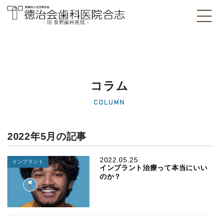
- 旧 長野歯科医院 -
医療法人社団徳治
会 徳治会歯科医院
合志 [旧 長野歯科
コラム
医院]｜熊本県合志
COLUMN
市
2022年5月の記事
2022.05.25
インプラント
インプラント治療って本当にいい
のか？