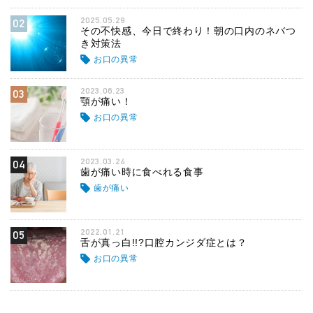
2025.05.29
02
その不快感、今日で終わり！朝の口内のネバつ
き対策法
お口の異常
2023.06.23
03
顎が痛い！
お口の異常
2023.03.24
04
歯が痛い時に食べれる食事
歯が痛い
2022.01.21
05
舌が真っ白!!?口腔カンジダ症とは？
お口の異常