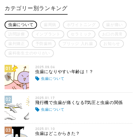
カテゴリー別ランキング
虫歯について
歯周病
ホワイトニング
歯が痛い
訪問診療
インプラント
セラミック
お口の異常
歯列矯正
予防歯科
ブリッジ 入れ歯
お知らせ
歯科衛生士のやりがい
2025.09.04
01
虫歯になりやすい年齢は！？
虫歯について
2025.01.17
02
飛行機で虫歯が痛くなる⁉気圧と虫歯の関係
虫歯について
2025.01.10
03
虫歯はどこからきた？