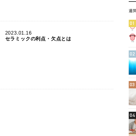
週
01
2023.01.16
セラミックの利点・欠点とは
02
03
04