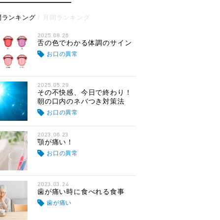
間ランキング
月間ランキング
2025.08.26
舌の色でわかる体調のサイン
お口の異常
2025.05.29
その不快感、今日で終わり！
朝の口内のネバつき対策法
お口の異常
2023.06.23
顎が痛い！
お口の異常
2023.03.24
歯が痛い時に食べれる食事
歯が痛い