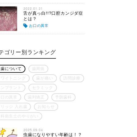
2022.01.21
舌が真っ白!!?口腔カンジダ症
とは？
お口の異常
テゴリー別ランキング
虫歯について
歯周病
ホワイトニング
歯が痛い
訪問診療
インプラント
セラミック
お口の異常
歯列矯正
予防歯科
ブリッジ 入れ歯
お知らせ
歯科衛生士のやりがい
2025.09.04
虫歯になりやすい年齢は！？