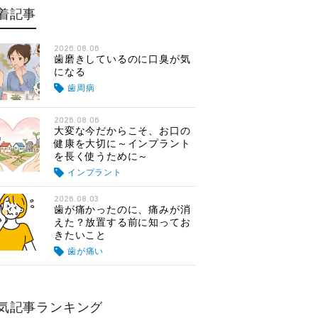
着記事
2026.08.06
歯磨きしているのに口臭が気
になる
歯周病
2026.08.06
大変な今だからこそ、お口の
健康を大切に～インプラント
を長く使うために～
インプラント
2026.08.03
歯が痛かったのに、痛みが消
えた？放置する前に知ってお
きたいこと
歯が痛い
気記事ランキング