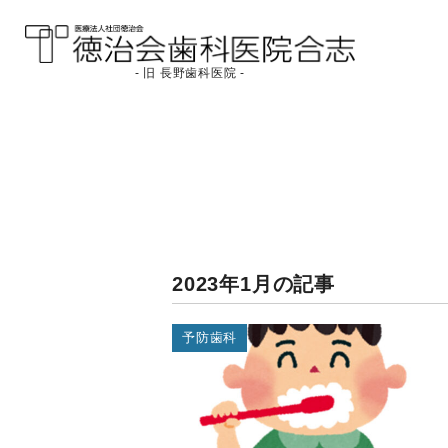
- 旧 長野歯科医院 -
医療法人社団徳治会
徳治会歯科医院合志
[旧 長野歯科医院]｜熊
本県合志市
2023年1月の記事
予防歯科