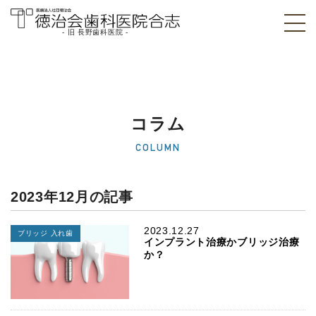
- 旧 長野歯科医院 -
医療法人社団徳治
会 徳治会歯科医院
合志 [旧 長野歯科
コラム
医院]｜熊本県合志
COLUMN
市
2023年12月の記事
2023.12.27
ブリッジ 入れ歯
インプラント治療かブリッジ治療
か？