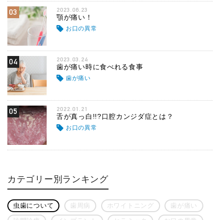
2023.06.23
03
顎が痛い！
お口の異常
2023.03.24
04
歯が痛い時に食べれる食事
歯が痛い
2022.01.21
05
舌が真っ白!!?口腔カンジダ症とは？
お口の異常
カテゴリー別ランキング
虫歯について
歯周病
ホワイトニング
歯が痛い