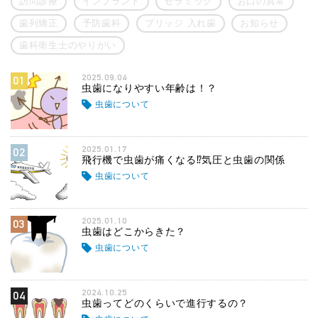
訪問診療
インプラント
セラミック
お口の異常
歯列矯正
予防歯科
ブリッジ 入れ歯
お知らせ
歯科衛生士のやりがい
2025.09.04
01
虫歯になりやすい年齢は！？
虫歯について
2025.01.17
02
飛行機で虫歯が痛くなる⁉気圧と虫歯の関係
虫歯について
2025.01.10
03
虫歯はどこからきた？
虫歯について
2024.10.25
04
虫歯ってどのくらいで進行するの？