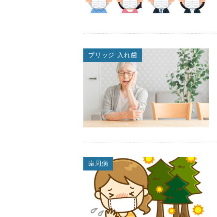
ブリッジ 入れ歯
歯周病