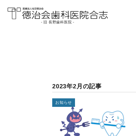
- 旧 長野歯科医院 -
医療法人社団徳治会
徳治会歯科医院合志
[旧 長野歯科医院]｜熊
本県合志市
2023年2月の記事
お知らせ