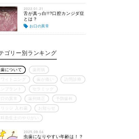
2022.01.21
舌が真っ白!!?口腔カンジダ症
とは？
お口の異常
テゴリー別ランキング
虫歯について
歯周病
ホワイトニング
歯が痛い
訪問診療
インプラント
セラミック
お口の異常
歯列矯正
予防歯科
ブリッジ 入れ歯
お知らせ
歯科衛生士のやりがい
2025.09.04
虫歯になりやすい年齢は！？