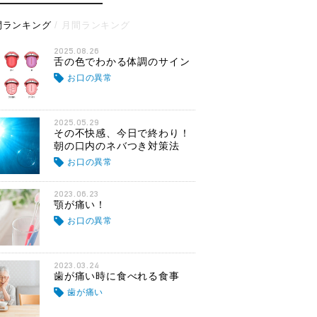
間ランキング
月間ランキング
2025.08.26
舌の色でわかる体調のサイン
お口の異常
2025.05.29
その不快感、今日で終わり！
朝の口内のネバつき対策法
お口の異常
2023.06.23
顎が痛い！
お口の異常
2023.03.24
歯が痛い時に食べれる食事
歯が痛い