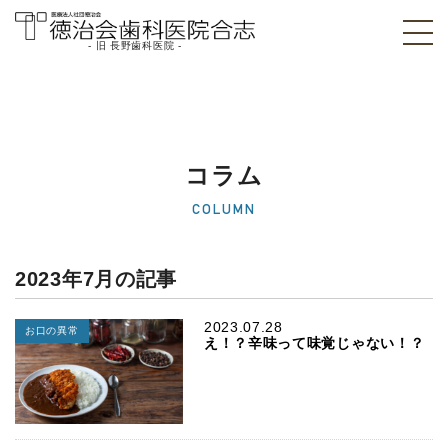
- 旧 長野歯科医院 -
医療法人社団徳治
会 徳治会歯科医院
合志 [旧 長野歯科
コラム
医院]｜熊本県合志
COLUMN
市
2023年7月の記事
2023.07.28
お口の異常
え！？辛味って味覚じゃない！？