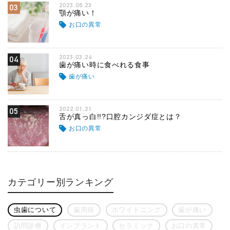
2023.06.23
03
顎が痛い！
お口の異常
2023.03.24
04
歯が痛い時に食べれる食事
歯が痛い
2022.01.21
05
舌が真っ白!!?口腔カンジダ症とは？
お口の異常
カテゴリー別ランキング
虫歯について
歯周病
ホワイトニング
歯が痛い
訪問診療
インプラント
セラミック
お口の異常