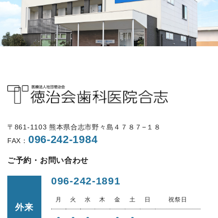
〒861-1103 熊本県合志市野々島４７８７−１８
096-242-1984
FAX：
ご予約・お問い合わせ
096-242-1891
月
火
水
木
金
土
日
祝祭日
外来
●
●
●
●
●
-
-
-