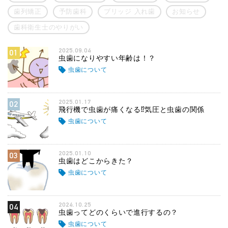
歯列矯正
予防歯科
ブリッジ 入れ歯
お知らせ
歯科衛生士のやりがい
2025.09.04
01
虫歯になりやすい年齢は！？
虫歯について
2025.01.17
02
飛行機で虫歯が痛くなる⁉気圧と虫歯の関係
虫歯について
2025.01.10
03
虫歯はどこからきた？
虫歯について
2024.10.25
04
虫歯ってどのくらいで進行するの？
虫歯について