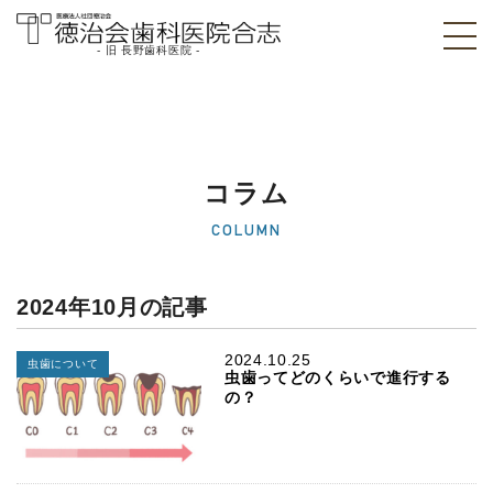
- 旧 長野歯科医院 -
医療法人社団徳治
会 徳治会歯科医院
合志 [旧 長野歯科
コラム
医院]｜熊本県合志
COLUMN
市
2024年10月の記事
2024.10.25
虫歯について
虫歯ってどのくらいで進行する
の？