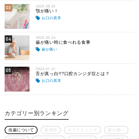
2023.06.23
03
顎が痛い！
お口の異常
2023.03.24
04
歯が痛い時に食べれる食事
歯が痛い
2022.01.21
05
舌が真っ白!!?口腔カンジダ症とは？
お口の異常
カテゴリー別ランキング
虫歯について
歯周病
ホワイトニング
歯が痛い