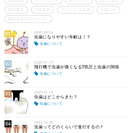
訪問診療
インプラント
セラミック
お口の異常
歯列矯正
予防歯科
ブリッジ 入れ歯
お知らせ
歯科衛生士のやりがい
2025.09.04
01
虫歯になりやすい年齢は！？
虫歯について
2025.01.17
02
飛行機で虫歯が痛くなる⁉気圧と虫歯の関係
虫歯について
2025.01.10
03
虫歯はどこからきた？
虫歯について
2024.10.25
04
虫歯ってどのくらいで進行するの？