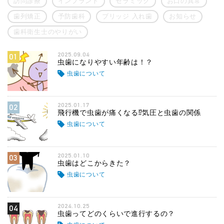
訪問診療
インプラント
セラミック
お口の異常
歯列矯正
予防歯科
ブリッジ 入れ歯
お知らせ
歯科衛生士のやりがい
2025.09.04
01
虫歯になりやすい年齢は！？
虫歯について
2025.01.17
02
飛行機で虫歯が痛くなる⁉気圧と虫歯の関係
虫歯について
2025.01.10
03
虫歯はどこからきた？
虫歯について
2024.10.25
04
虫歯ってどのくらいで進行するの？