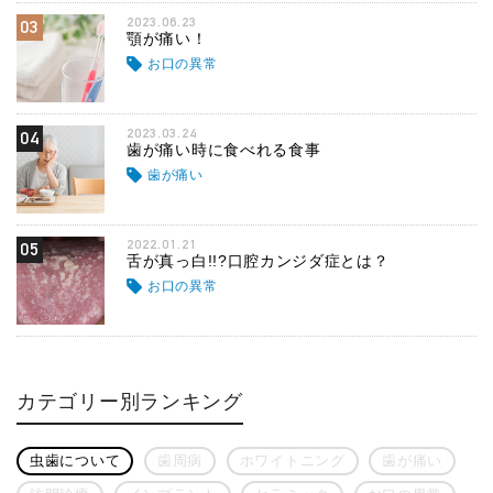
2023.06.23
03
顎が痛い！
お口の異常
2023.03.24
04
歯が痛い時に食べれる食事
歯が痛い
2022.01.21
05
舌が真っ白!!?口腔カンジダ症とは？
お口の異常
カテゴリー別ランキング
虫歯について
歯周病
ホワイトニング
歯が痛い