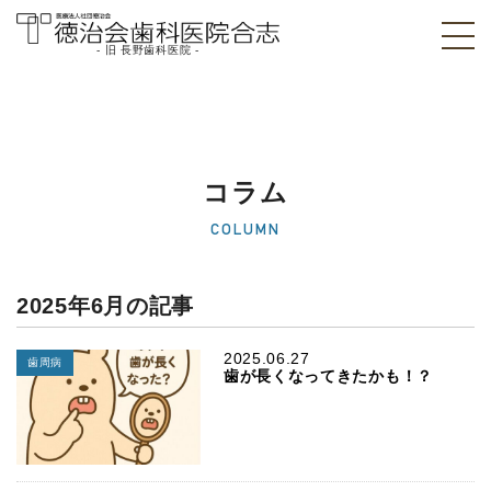
- 旧 長野歯科医院 -
医療法人社団徳治
会 徳治会歯科医院
合志 [旧 長野歯科
コラム
医院]｜熊本県合志
COLUMN
市
2025年6月の記事
2025.06.27
歯周病
歯が長くなってきたかも！？