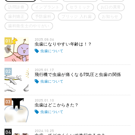
訪問診療
インプラント
セラミック
お口の異常
歯列矯正
予防歯科
ブリッジ 入れ歯
お知らせ
歯科衛生士のやりがい
2025.09.04
01
虫歯になりやすい年齢は！？
虫歯について
2025.01.17
02
飛行機で虫歯が痛くなる⁉気圧と虫歯の関係
虫歯について
2025.01.10
03
虫歯はどこからきた？
虫歯について
2024.10.25
04