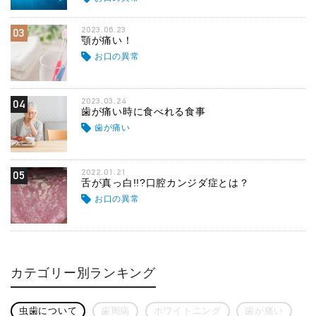
2023.06.23
03
顎が痛い！
お口の異常
2023.03.24
04
歯が痛い時に食べれる食事
歯が痛い
2022.01.21
05
舌が真っ白!!?口腔カンジダ症とは？
お口の異常
カテゴリー別ランキング
虫歯について
歯周病
ホワイトニング
歯が痛い