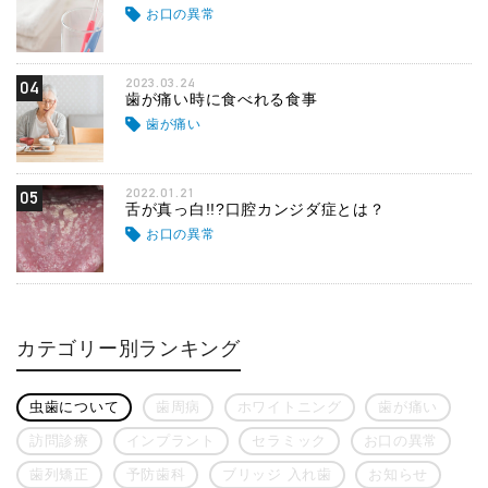
お口の異常
2023.03.24
04
歯が痛い時に食べれる食事
歯が痛い
2022.01.21
05
舌が真っ白!!?口腔カンジダ症とは？
お口の異常
カテゴリー別ランキング
虫歯について
歯周病
ホワイトニング
歯が痛い
訪問診療
インプラント
セラミック
お口の異常
歯列矯正
予防歯科
ブリッジ 入れ歯
お知らせ