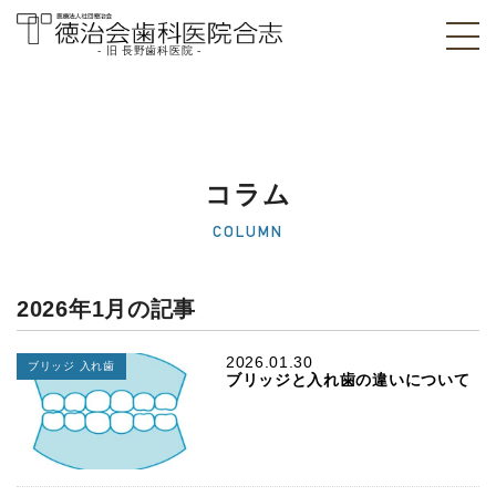
- 旧 長野歯科医院 -
医療法人社団徳治
会 徳治会歯科医院
合志 [旧 長野歯科
コラム
医院]｜熊本県合志
COLUMN
市
2026年1月の記事
2026.01.30
ブリッジ 入れ歯
ブリッジと入れ歯の違いについて