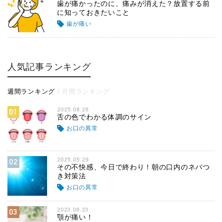
歯が痛かったのに、痛みが消えた？放置する前
に知っておきたいこと
歯が痛い
人気記事ランキング
週間ランキング
月間ランキング
2025.08.26
01
舌の色でわかる体調のサイン
お口の異常
2025.05.29
02
その不快感、今日で終わり！朝の口内のネバつ
き対策法
お口の異常
2023.06.23
03
顎が痛い！