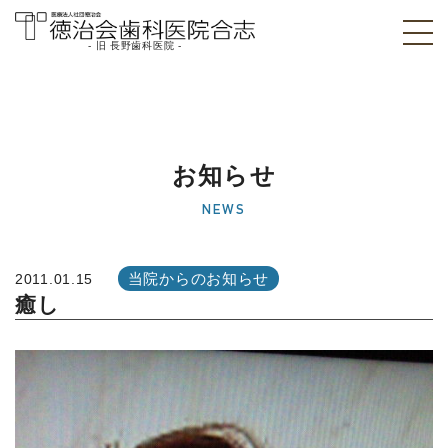
- 旧 長野歯科医院 -
医療法人社団徳治
会 徳治会歯科医院
合志 [旧 長野歯科
お知らせ
医院]｜熊本県合志
NEWS
市
当院からのお知らせ
2011.01.15
癒し