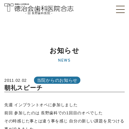
- 旧 長野歯科医院 -
医療法人社団徳治
会 徳治会歯科医院
合志 [旧 長野歯科
お知らせ
医院]｜熊本県合志
NEWS
市
当院からのお知らせ
2011.02.02
朝礼スピーチ
先週 インプラントオペに参加しました
前回 参加したのは 長野歯科での1回目のオペでした
その時感じた事とは違う事を感じ 自分の新しい課題を見つける