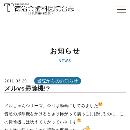
- 旧 長野歯科医院 -
医療法人社団徳治
会 徳治会歯科医院
合志 [旧 長野歯科
お知らせ
医院]｜熊本県合志
NEWS
市
当院からのお知らせ
2011.03.29
メルvs掃除機!?
メルちゃんシリーズ、今回は動画にしてみました
普通の掃除機をかけるときは怖がって隅っこに隠れるのに、こ
の掃除機には吠えて向かっていきます