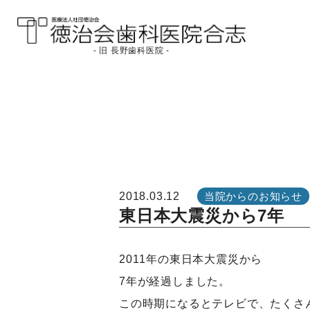
- 旧 長野歯科医院 -
医療法人社団徳治会
徳治会歯科医院合志
[旧 長野歯科医院]｜熊
本県合志市
2018.03.12
当院からのお知らせ
東日本大震災から7年
2011年の東日本大震災から
7年が経過しました。
この時期になるとテレビで、たくさ