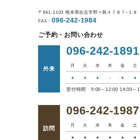
〒861-1103 熊本県合志市野々島４７８７−１８
096-242-1984
FAX：
ご予約・お問い合わせ
096-242-1891
月
火
水
木
金
土
外来
●
●
●
-
●
●
受付時間 9:00～12:00 14:00～1
096-242-1987
月
火
水
木
金
土
訪問
●
●
●
●
●
●