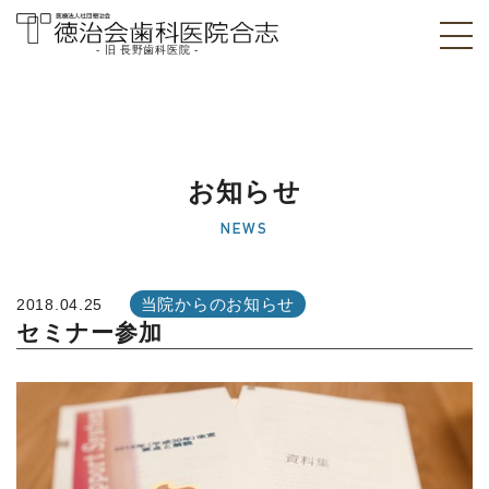
- 旧 長野歯科医院 -
医療法人社団徳治
会 徳治会歯科医院
合志 [旧 長野歯科
お知らせ
医院]｜熊本県合志
NEWS
市
当院からのお知らせ
2018.04.25
セミナー参加