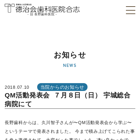
- 旧 長野歯科医院 -
医療法人社団徳治
会 徳治会歯科医院
合志 [旧 長野歯科
お知らせ
医院]｜熊本県合志
NEWS
市
当院からのお知らせ
2018.07.10
QM活動発表会 ７月８日（日） 宇城総合
病院にて
長野歯科からは、久川智子さんが〜QM活動発表会から学ぶ〜
というテーマで発表されました。 今まで積み上げてこられた事