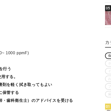
05
カ
 1000 ppmF)
きを行う
量使用する。
磨剤を軽く拭き取って
もよい
に保管する
師・歯科衛生士）のアドバイスを受ける
01