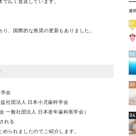
本で広く普及しています。
週
01
あり、国際的な推奨の更新もありました。
02
法
03
4学会
公益社団法人 日本小児歯科学会
会 一般社団法人 日本老年歯科医学会）
04
される
とめられましたのでご紹介します。