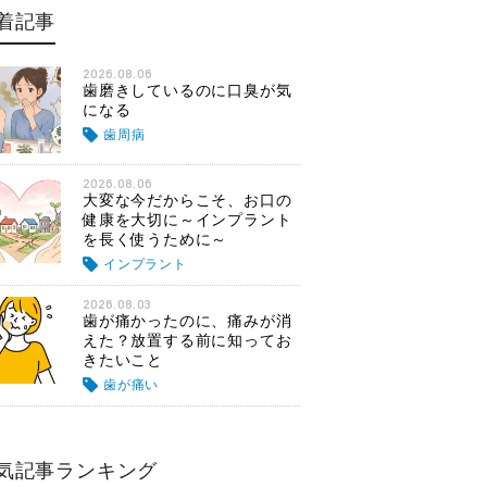
着記事
2026.08.06
歯磨きしているのに口臭が気
になる
歯周病
2026.08.06
大変な今だからこそ、お口の
健康を大切に～インプラント
を長く使うために～
インプラント
2026.08.03
歯が痛かったのに、痛みが消
えた？放置する前に知ってお
きたいこと
歯が痛い
気記事ランキング