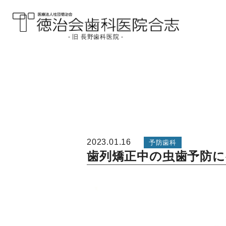
- 旧 長野歯科医院 -
医療法人社団徳治会
徳治会歯科医院合志
[旧 長野歯科医院]｜熊
本県合志市
2023.01.16
予防歯科
歯列矯正中の虫歯予防