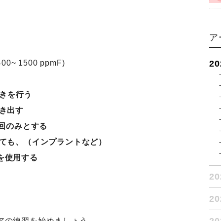
ア
2
0~ 1500 ppmF)
がきを行う
き出す
 回のみとする
ても、
（インプラントなど）
を使用する
2
2
、
アの練習を始めましょう。