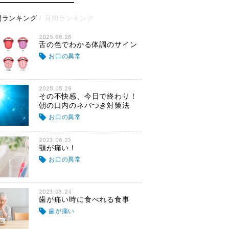
間ランキング
月間ランキング
2025.08.26
舌の色でわかる体調のサイン
お口の異常
2025.05.29
その不快感、今日で終わり！
朝の口内のネバつき対策法
お口の異常
2023.06.23
顎が痛い！
お口の異常
2023.03.24
歯が痛い時に食べれる食事
歯が痛い