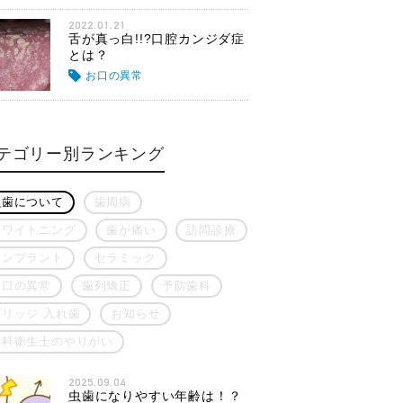
2022.01.21
舌が真っ白!!?口腔カンジダ症
とは？
お口の異常
テゴリー別ランキング
虫歯について
歯周病
ホワイトニング
歯が痛い
訪問診療
インプラント
セラミック
お口の異常
歯列矯正
予防歯科
ブリッジ 入れ歯
お知らせ
歯科衛生士のやりがい
2025.09.04
虫歯になりやすい年齢は！？