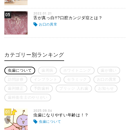
2022.01.21
05
舌が真っ白!!?口腔カンジダ症とは？
お口の異常
カテゴリー別ランキング
虫歯について
歯周病
ホワイトニング
歯が痛い
訪問診療
インプラント
セラミック
お口の異常
歯列矯正
予防歯科
ブリッジ 入れ歯
お知らせ
歯科衛生士のやりがい
2025.09.04
01
虫歯になりやすい年齢は！？
虫歯について