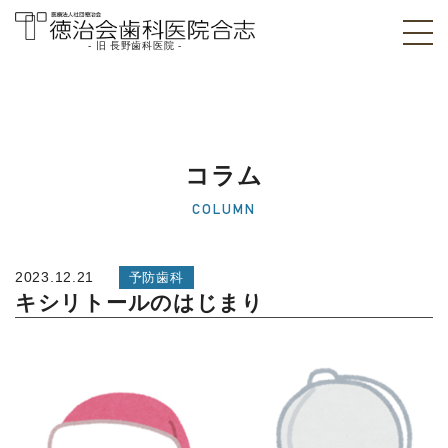
- 旧 長野歯科医院 -
医療法人社団徳治
会 徳治会歯科医院
合志 [旧 長野歯科
コラム
医院]｜熊本県合志
COLUMN
市
2023.12.21
予防歯科
キシリトールのはじまり