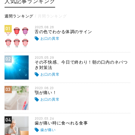
人気記事ランキング
週間ランキング
月間ランキング
2025.08.26
01
舌の色でわかる体調のサイン
お口の異常
2025.05.29
02
その不快感、今日で終わり！朝の口内のネバつ
き対策法
お口の異常
2023.06.23
03
顎が痛い！
お口の異常
2023.03.24
04
歯が痛い時に食べれる食事
歯が痛い