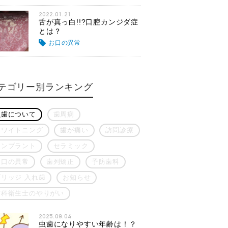
2022.01.21
舌が真っ白!!?口腔カンジダ症
とは？
お口の異常
テゴリー別ランキング
虫歯について
歯周病
ホワイトニング
歯が痛い
訪問診療
インプラント
セラミック
お口の異常
歯列矯正
予防歯科
ブリッジ 入れ歯
お知らせ
歯科衛生士のやりがい
2025.09.04
虫歯になりやすい年齢は！？