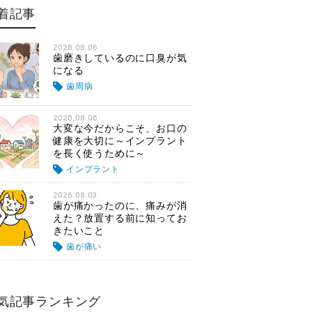
着記事
2026.08.06
歯磨きしているのに口臭が気
になる
歯周病
2026.08.06
大変な今だからこそ、お口の
健康を大切に～インプラント
を長く使うために～
インプラント
2026.08.03
歯が痛かったのに、痛みが消
えた？放置する前に知ってお
きたいこと
歯が痛い
気記事ランキング