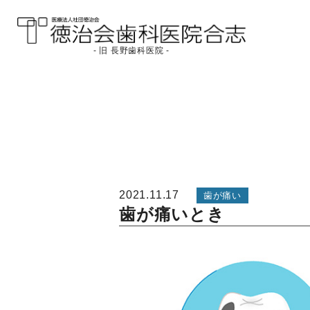
- 旧 長野歯科医院 -
医療法人社団徳治会
徳治会歯科医院合志
[旧 長野歯科医院]｜熊
本県合志市
2021.11.17
歯が痛い
歯が痛いとき