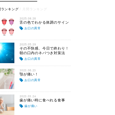
間ランキング
月間ランキング
2025.08.26
舌の色でわかる体調のサイン
お口の異常
2025.05.29
その不快感、今日で終わり！
朝の口内のネバつき対策法
お口の異常
2023.06.23
顎が痛い！
お口の異常
2023.03.24
歯が痛い時に食べれる食事
歯が痛い