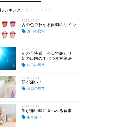
間ランキング
月間ランキング
2025.08.26
舌の色でわかる体調のサイン
お口の異常
2025.05.29
その不快感、今日で終わり！
朝の口内のネバつき対策法
お口の異常
2023.06.23
顎が痛い！
お口の異常
2023.03.24
歯が痛い時に食べれる食事
歯が痛い