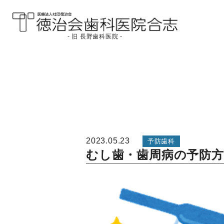
- 旧 長野歯科医院 -
医療法人社団徳治会
徳治会歯科医院合志
[旧 長野歯科医院]｜熊
本県合志市
2023.05.23
予防歯科
むし歯・歯周病の予防方