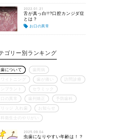
2022.01.21
舌が真っ白!!?口腔カンジダ症
とは？
お口の異常
テゴリー別ランキング
虫歯について
歯周病
ホワイトニング
歯が痛い
訪問診療
インプラント
セラミック
お口の異常
歯列矯正
予防歯科
ブリッジ 入れ歯
お知らせ
歯科衛生士のやりがい
2025.09.04
虫歯になりやすい年齢は！？