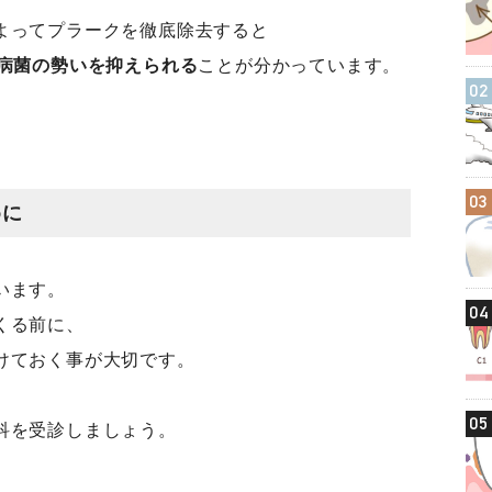
よってプラークを徹底除去すると
周病菌の勢いを抑えられる
ことが分かっています。
02
03
めに
います。
04
くる前に、
けておく事が大切です。
05
科を受診しましょう。