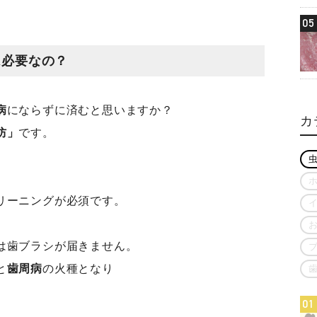
05
は必要なの？
病
にならずに済むと思いますか？
カ
防」
です。
リーニングが必須です。
は歯ブラシが届きません。
と
歯周病
の火種となり
01