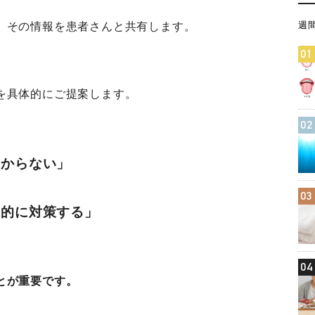
週
、その情報を患者さんと共有します。
01
を具体的にご提案します。
02
分からない」
03
果的に対策する」
04
とが重要です。