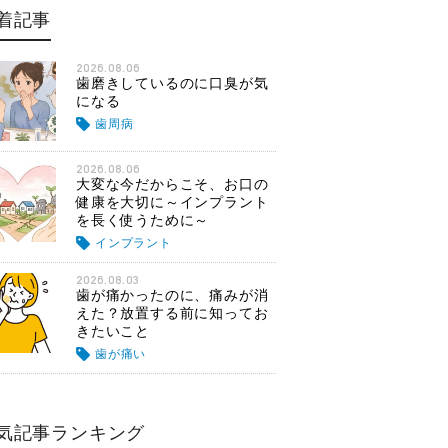
着記事
2026.08.06
歯磨きしているのに口臭が気
になる
歯周病
2026.08.06
大変な今だからこそ、お口の
健康を大切に～インプラント
を長く使うために～
インプラント
2026.08.03
歯が痛かったのに、痛みが消
えた？放置する前に知ってお
きたいこと
歯が痛い
気記事ランキング