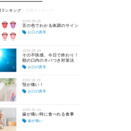
間ランキング
月間ランキング
2025.08.26
舌の色でわかる体調のサイン
お口の異常
2025.05.29
その不快感、今日で終わり！
朝の口内のネバつき対策法
お口の異常
2023.06.23
顎が痛い！
お口の異常
2023.03.24
歯が痛い時に食べれる食事
歯が痛い