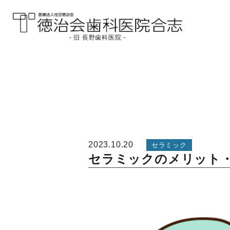
- 旧 長野歯科医院 -
医療法人社団徳治会
徳治会歯科医院合志
[旧 長野歯科医院]｜熊
本県合志市
2023.10.20
セラミック
セラミックのメリット