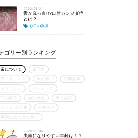
2022.01.21
舌が真っ白!!?口腔カンジダ症
とは？
お口の異常
テゴリー別ランキング
虫歯について
歯周病
ホワイトニング
歯が痛い
訪問診療
インプラント
セラミック
お口の異常
歯列矯正
予防歯科
ブリッジ 入れ歯
お知らせ
歯科衛生士のやりがい
2025.09.04
虫歯になりやすい年齢は！？