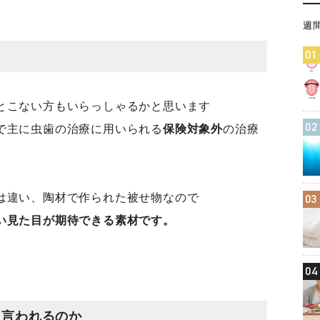
週
01
とこない方もいらっしゃるかと思います
02
で主に虫歯の治療に用いられる
保険対象外
の治療
は違い、陶材で作られた被せ物なので
03
い見た目が期待できる素材です。
04
と言われるのか