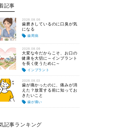
着記事
2026.08.06
歯磨きしているのに口臭が気
になる
歯周病
2026.08.06
大変な今だからこそ、お口の
健康を大切に～インプラント
を長く使うために～
インプラント
2026.08.03
歯が痛かったのに、痛みが消
えた？放置する前に知ってお
きたいこと
歯が痛い
気記事ランキング