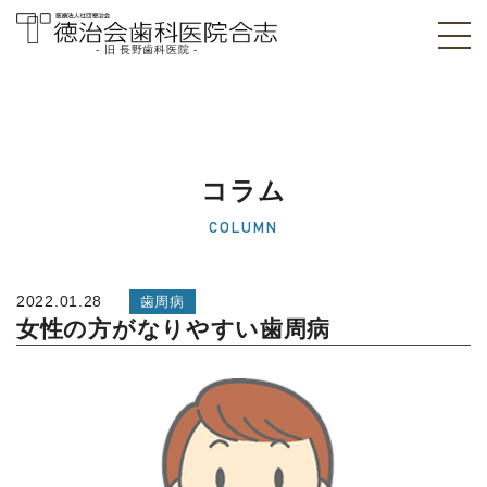
- 旧 長野歯科医院 -
医療法人社団徳治
会 徳治会歯科医院
合志 [旧 長野歯科
コラム
医院]｜熊本県合志
COLUMN
市
2022.01.28
歯周病
女性の方がなりやすい歯周病