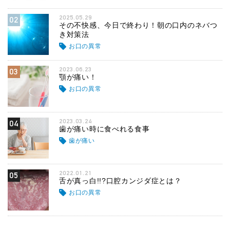
2025.05.29
02
その不快感、今日で終わり！朝の口内のネバつ
き対策法
お口の異常
2023.06.23
03
顎が痛い！
お口の異常
2023.03.24
04
歯が痛い時に食べれる食事
歯が痛い
2022.01.21
05
舌が真っ白!!?口腔カンジダ症とは？
お口の異常