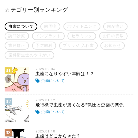
カテゴリー別ランキング
虫歯について
歯周病
ホワイトニング
歯が痛い
訪問診療
インプラント
セラミック
お口の異常
歯列矯正
予防歯科
ブリッジ 入れ歯
お知らせ
歯科衛生士のやりがい
2025.09.04
01
虫歯になりやすい年齢は！？
虫歯について
2025.01.17
02
飛行機で虫歯が痛くなる⁉気圧と虫歯の関係
虫歯について
2025.01.10
03
虫歯はどこからきた？