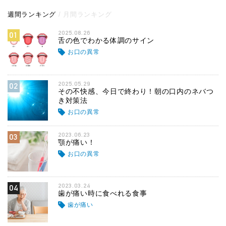
週間ランキング
月間ランキング
2025.08.26
01
舌の色でわかる体調のサイン
お口の異常
2025.05.29
02
その不快感、今日で終わり！朝の口内のネバつ
き対策法
お口の異常
2023.06.23
03
顎が痛い！
お口の異常
2023.03.24
04
歯が痛い時に食べれる食事
歯が痛い