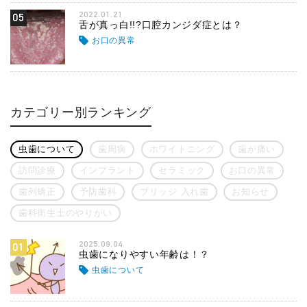
2022.01.21
05
舌が真っ白!!?口腔カンジダ症とは？
お口の異常
カテゴリー別ランキング
虫歯について
歯周病
ホワイトニング
歯が痛い
訪問診療
インプラント
セラミック
お口の異常
歯列矯正
予防歯科
ブリッジ 入れ歯
お知らせ
歯科衛生士のやりがい
2025.09.04
01
虫歯になりやすい年齢は！？
虫歯について