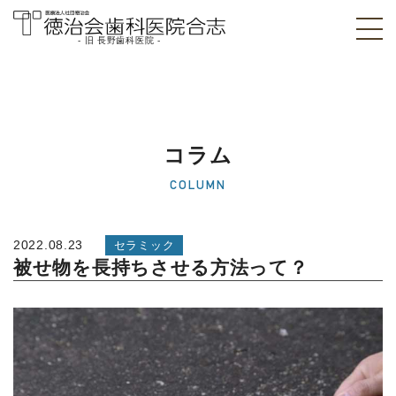
- 旧 長野歯科医院 -
医療法人社団徳治
会 徳治会歯科医院
合志 [旧 長野歯科
コラム
医院]｜熊本県合志
COLUMN
市
2022.08.23
セラミック
被せ物を長持ちさせる方法って？