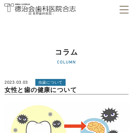
- 旧 長野歯科医院 -
医療法人社団徳治
会 徳治会歯科医院
合志 [旧 長野歯科
コラム
医院]｜熊本県合志
COLUMN
市
2023.03.03
虫歯について
女性と歯の健康について