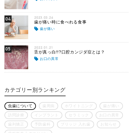
2023.03.24
04
歯が痛い時に食べれる食事
歯が痛い
2022.01.21
05
舌が真っ白!!?口腔カンジダ症とは？
お口の異常
カテゴリー別ランキング
虫歯について
歯周病
ホワイトニング
歯が痛い
訪問診療
インプラント
セラミック
お口の異常
歯列矯正
予防歯科
ブリッジ 入れ歯
お知らせ