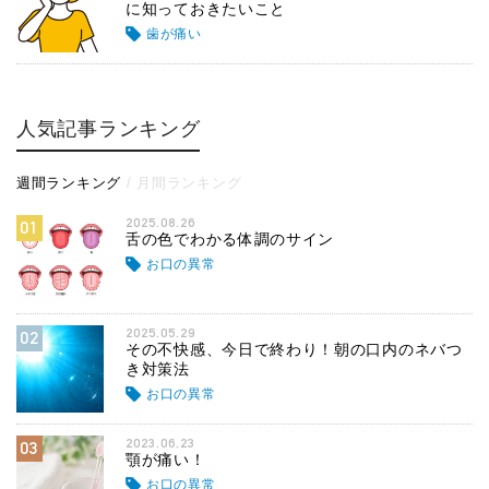
に知っておきたいこと
歯が痛い
人気記事ランキング
週間ランキング
月間ランキング
2025.08.26
01
舌の色でわかる体調のサイン
お口の異常
2025.05.29
02
その不快感、今日で終わり！朝の口内のネバつ
き対策法
お口の異常
2023.06.23
03
顎が痛い！
お口の異常