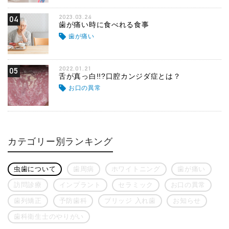
2023.03.24
04
歯が痛い時に食べれる食事
歯が痛い
2022.01.21
05
舌が真っ白!!?口腔カンジダ症とは？
お口の異常
カテゴリー別ランキング
虫歯について
歯周病
ホワイトニング
歯が痛い
訪問診療
インプラント
セラミック
お口の異常
歯列矯正
予防歯科
ブリッジ 入れ歯
お知らせ
歯科衛生士のやりがい