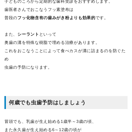
子どものころから定期的な歯科受診をおすすめします。
歯医者さんでおこなうフッ素塗布は
普段の
フッ化物含有の歯みがき粉よりも効果的
です。
また、
シーラント
といって
奥歯の溝を特殊な樹脂で埋める治療があります。
これをおこなうことによって食べカスが溝に詰まるのを防ぐた
め
虫歯の予防になります。
何歳でも虫歯予防はしましょう
冒頭でも、乳歯が生え始める1歳半～3歳の頃、
また永久歯が生え始める6～12歳の頃が