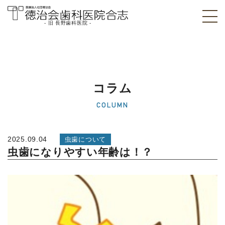
- 旧 長野歯科医院 -
医療法人社団徳治
会 徳治会歯科医院
合志 [旧 長野歯科
コラム
医院]｜熊本県合志
COLUMN
市
2025.09.04
虫歯について
虫歯になりやすい年齢は！？