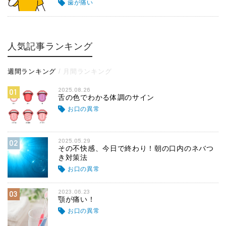
歯が痛い
人気記事ランキング
週間ランキング
月間ランキング
2025.08.26
01
舌の色でわかる体調のサイン
お口の異常
2025.05.29
02
その不快感、今日で終わり！朝の口内のネバつ
き対策法
お口の異常
2023.06.23
03
顎が痛い！
お口の異常