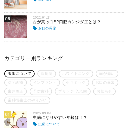
2022.01.21
05
舌が真っ白!!?口腔カンジダ症とは？
お口の異常
カテゴリー別ランキング
虫歯について
歯周病
ホワイトニング
歯が痛い
訪問診療
インプラント
セラミック
お口の異常
歯列矯正
予防歯科
ブリッジ 入れ歯
お知らせ
歯科衛生士のやりがい
2025.09.04
01
虫歯になりやすい年齢は！？
虫歯について