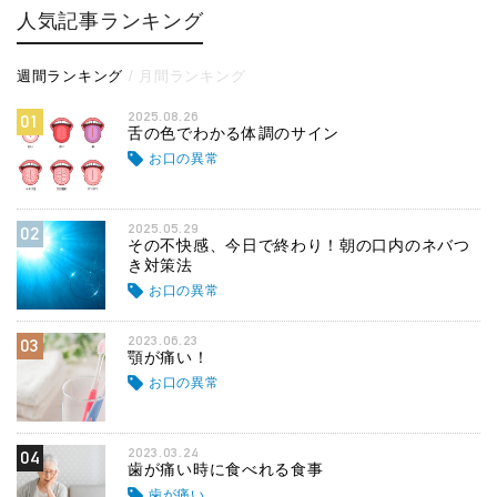
人気記事ランキング
週間ランキング
月間ランキング
2025.08.26
01
舌の色でわかる体調のサイン
お口の異常
2025.05.29
02
その不快感、今日で終わり！朝の口内のネバつ
き対策法
お口の異常
2023.06.23
03
顎が痛い！
お口の異常
2023.03.24
04
歯が痛い時に食べれる食事
歯が痛い