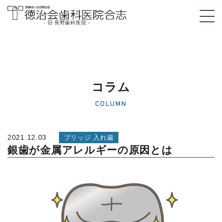
- 旧 長野歯科医院 -
医療法人社団徳治
会 徳治会歯科医院
合志 [旧 長野歯科
コラム
医院]｜熊本県合志
COLUMN
市
2021.12.03
ブリッジ 入れ歯
銀歯が金属アレルギーの原因とは