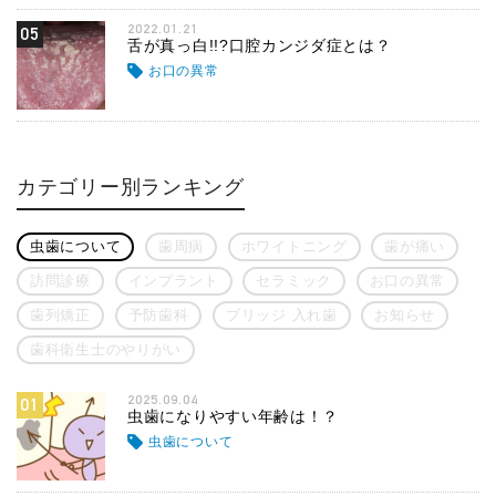
2022.01.21
05
舌が真っ白!!?口腔カンジダ症とは？
お口の異常
カテゴリー別ランキング
虫歯について
歯周病
ホワイトニング
歯が痛い
訪問診療
インプラント
セラミック
お口の異常
歯列矯正
予防歯科
ブリッジ 入れ歯
お知らせ
歯科衛生士のやりがい
2025.09.04
01
虫歯になりやすい年齢は！？
虫歯について