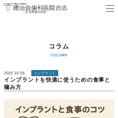
- 旧 長野歯科医院 -
医療法人社団徳治
会 徳治会歯科医院
合志 [旧 長野歯科
コラム
医院]｜熊本県合志
COLUMN
市
2025.10.03
インプラント
インプラントを快適に使うための食事と
噛み方