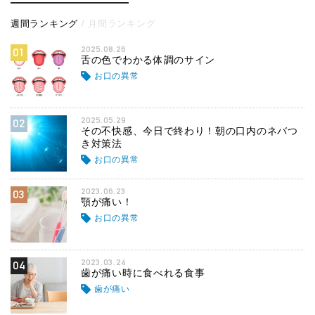
週間ランキング
月間ランキング
2025.08.26
01
舌の色でわかる体調のサイン
お口の異常
2025.05.29
02
その不快感、今日で終わり！朝の口内のネバつ
き対策法
お口の異常
2023.06.23
03
顎が痛い！
お口の異常
2023.03.24
04
歯が痛い時に食べれる食事
歯が痛い