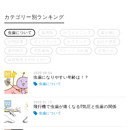
カテゴリー別ランキング
虫歯について
歯周病
ホワイトニング
歯が痛い
訪問診療
インプラント
セラミック
お口の異常
歯列矯正
予防歯科
ブリッジ 入れ歯
お知らせ
歯科衛生士のやりがい
2025.09.04
01
虫歯になりやすい年齢は！？
虫歯について
2025.01.17
02
飛行機で虫歯が痛くなる⁉気圧と虫歯の関係
虫歯について