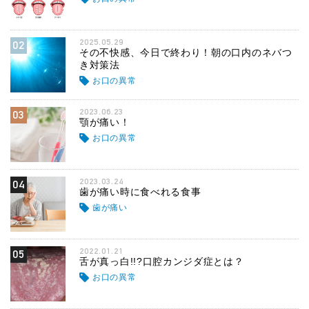
2025.05.29
02
その不快感、今日で終わり！朝の口内のネバつ
き対策法
お口の異常
2023.06.23
03
顎が痛い！
お口の異常
2023.03.24
04
歯が痛い時に食べれる食事
歯が痛い
2022.01.21
05
舌が真っ白!!?口腔カンジダ症とは？
お口の異常