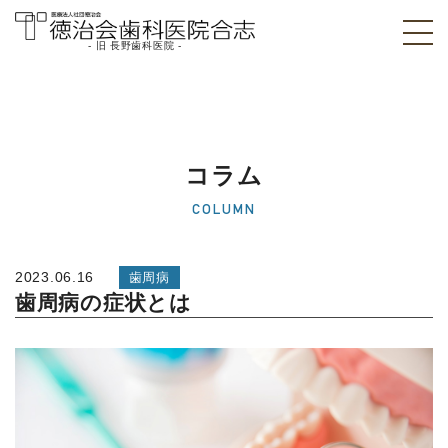
- 旧 長野歯科医院 -
医療法人社団徳治
会 徳治会歯科医院
合志 [旧 長野歯科
コラム
医院]｜熊本県合志
COLUMN
市
2023.06.16
歯周病
歯周病の症状とは