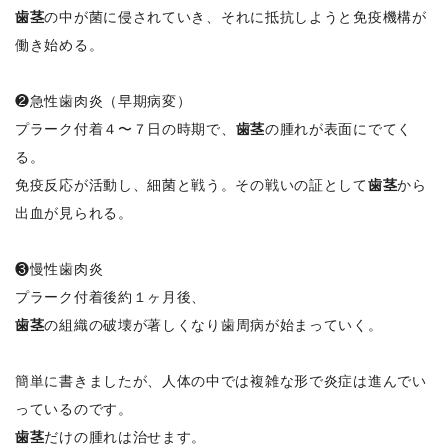
歯茎
の中が菌に侵されていき、それに抵抗しようと免疫機構が
働き始める。
❷急性歯肉炎（早期病変）
プラーク付着４〜７日の時期で、
歯茎
の腫れが表面にでてく
る。
免疫反応が活動し、細菌と戦う。その戦いの証として
歯茎
から
出血が見られる。
❸慢性歯肉炎
プラーク付着後約１ヶ月後、
歯茎
の組織の破壊が著しくなり歯周病が始まっていく。
簡単に書きましたが、人体の中では複雑な形で炎症は進んでい
っているのです。
歯茎
だけの腫れは治せます。