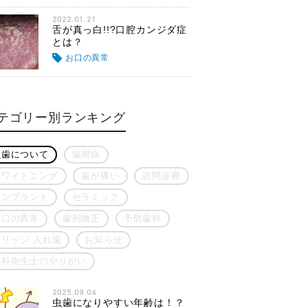
2022.01.21
舌が真っ白!!?口腔カンジダ症
とは？
お口の異常
テゴリー別ランキング
虫歯について
歯周病
ホワイトニング
歯が痛い
訪問診療
インプラント
セラミック
お口の異常
歯列矯正
予防歯科
ブリッジ 入れ歯
お知らせ
歯科衛生士のやりがい
2025.09.04
虫歯になりやすい年齢は！？