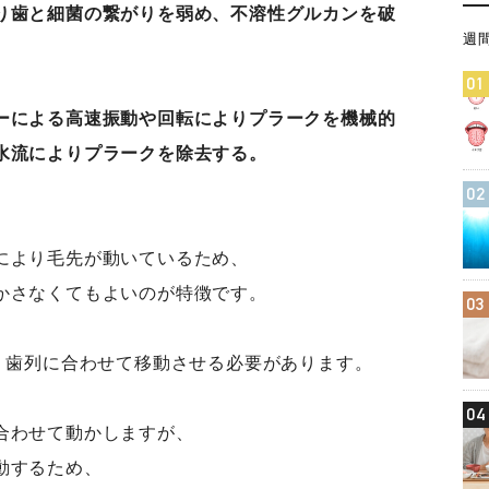
り歯と細菌の繋がりを弱め、不溶性グルカンを破
週
01
ーによる高速振動や回転によりプラークを機械的
水流によりプラークを除去する。
02
により毛先が動いているため、
かさなくてもよいのが特徴です。
03
て、歯列に合わせて移動させる必要があります。
04
合わせて動かしますが、
動するため、