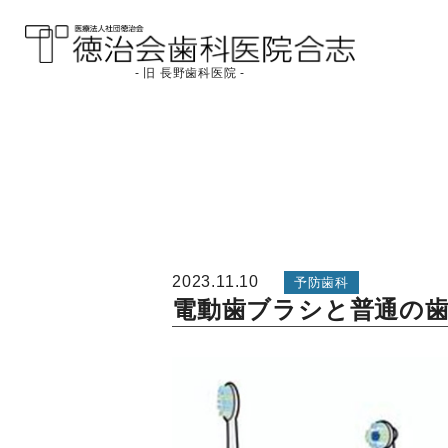
- 旧 長野歯科医院 -
医療法人社団徳治会
徳治会歯科医院合志
[旧 長野歯科医院]｜熊
本県合志市
2023.11.10
予防歯科
電動歯ブラシと普通の