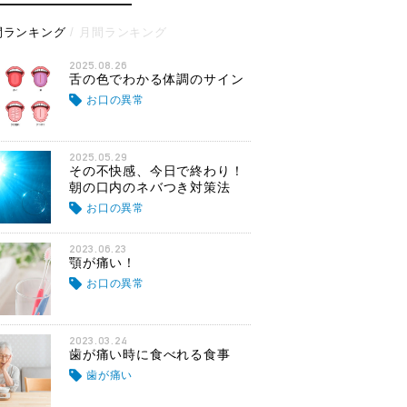
間ランキング
月間ランキング
2025.08.26
舌の色でわかる体調のサイン
お口の異常
2025.05.29
その不快感、今日で終わり！
朝の口内のネバつき対策法
お口の異常
2023.06.23
顎が痛い！
お口の異常
2023.03.24
歯が痛い時に食べれる食事
歯が痛い