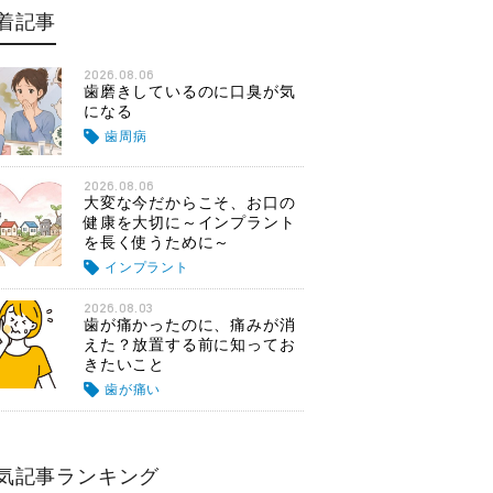
着記事
2026.08.06
歯磨きしているのに口臭が気
になる
歯周病
2026.08.06
大変な今だからこそ、お口の
健康を大切に～インプラント
を長く使うために～
インプラント
2026.08.03
歯が痛かったのに、痛みが消
えた？放置する前に知ってお
きたいこと
歯が痛い
気記事ランキング