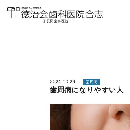
- 旧 長野歯科医院 -
医療法人社団徳治会
徳治会歯科医院合志
[旧 長野歯科医院]｜熊
本県合志市
2024.10.24
歯周病
歯周病になりやすい人