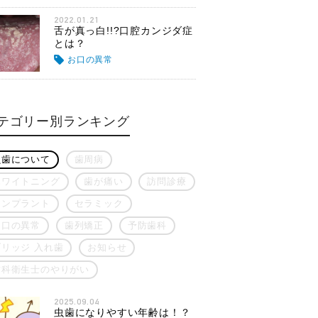
2022.01.21
舌が真っ白!!?口腔カンジダ症
とは？
お口の異常
テゴリー別ランキング
虫歯について
歯周病
ホワイトニング
歯が痛い
訪問診療
インプラント
セラミック
お口の異常
歯列矯正
予防歯科
ブリッジ 入れ歯
お知らせ
歯科衛生士のやりがい
2025.09.04
虫歯になりやすい年齢は！？