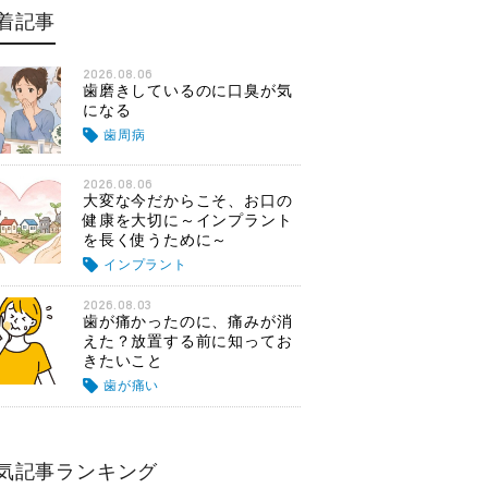
着記事
2026.08.06
歯磨きしているのに口臭が気
になる
歯周病
2026.08.06
大変な今だからこそ、お口の
健康を大切に～インプラント
を長く使うために～
インプラント
2026.08.03
歯が痛かったのに、痛みが消
えた？放置する前に知ってお
きたいこと
歯が痛い
気記事ランキング