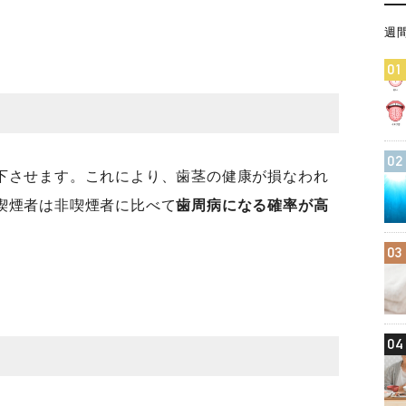
週
01
02
下させます。これにより、歯茎の健康が損なわれ
喫煙者は非喫煙者に比べて
歯周病になる確率が高
03
04