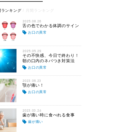
間ランキング
月間ランキング
2025.08.26
舌の色でわかる体調のサイン
お口の異常
2025.05.29
その不快感、今日で終わり！
朝の口内のネバつき対策法
お口の異常
2023.06.23
顎が痛い！
お口の異常
2023.03.24
歯が痛い時に食べれる食事
歯が痛い