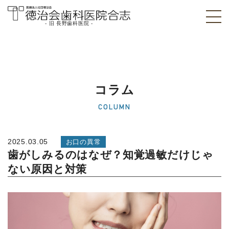
- 旧 長野歯科医院 -
医療法人社団徳治
会 徳治会歯科医院
合志 [旧 長野歯科
コラム
医院]｜熊本県合志
COLUMN
市
2025.03.05
お口の異常
歯がしみるのはなぜ？知覚過敏だけじゃ
ない原因と対策