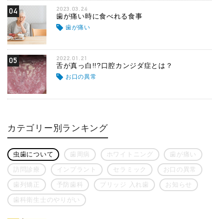
2023.03.24
04
歯が痛い時に食べれる食事
歯が痛い
2022.01.21
05
舌が真っ白!!?口腔カンジダ症とは？
お口の異常
カテゴリー別ランキング
虫歯について
歯周病
ホワイトニング
歯が痛い
訪問診療
インプラント
セラミック
お口の異常
歯列矯正
予防歯科
ブリッジ 入れ歯
お知らせ
歯科衛生士のやりがい