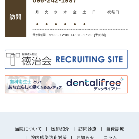
096-242-1987
月
火
水
木
金
土
日
祝祭日
訪問
●
●
●
●
●
●
-
-
受付時間 9:00～12:00 14:00～17:30 [予約制]
当院について
医師紹介
訪問診療
自費診療
院内感染防止対策
お知らせ
コラム