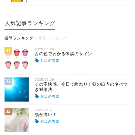
人気記事ランキング
週間ランキング
月間ランキング
2025.08.26
01
舌の色でわかる体調のサイン
お口の異常
2025.05.29
02
その不快感、今日で終わり！朝の口内のネバつ
き対策法
お口の異常
2023.06.23
03
顎が痛い！
お口の異常