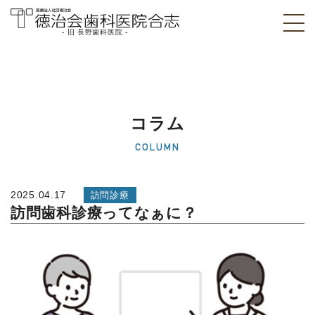
- 旧 長野歯科医院 -
医療法人社団徳治
会 徳治会歯科医院
合志 [旧 長野歯科
コラム
医院]｜熊本県合志
COLUMN
市
2025.04.17
訪問診療
訪問歯科診療ってなぁに？