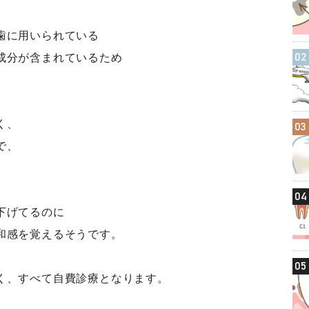
歯に用いられている
02
成分が含まれているため
く、
03
で、
。
04
下げてるのに
和感を覚えるそうです。
05
く、すべて自費診療となります。