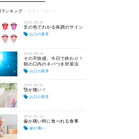
間ランキング
月間ランキング
2025.08.26
舌の色でわかる体調のサイン
お口の異常
2025.05.29
その不快感、今日で終わり！
朝の口内のネバつき対策法
お口の異常
2023.06.23
顎が痛い！
お口の異常
2023.03.24
歯が痛い時に食べれる食事
歯が痛い