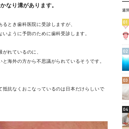
てかなり溝があります。
週
01
あるとき歯科医院に受診しますが、
ないように予防のために歯科受診します。
02
騒がれているのに、
いと海外の方から不思議がられているそうです。
03
て抵抗なくおこなっているのは日本だけらしいで
04