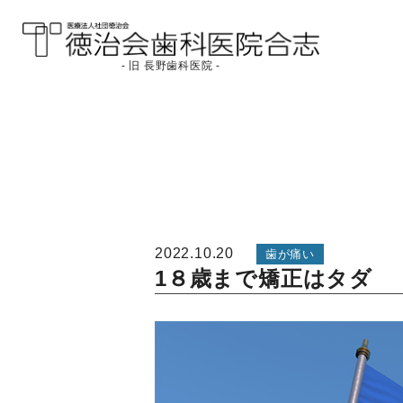
- 旧 長野歯科医院 -
医療法人社団徳治会
徳治会歯科医院合志
[旧 長野歯科医院]｜熊
本県合志市
2022.10.20
歯が痛い
1８歳まで矯正はタダ