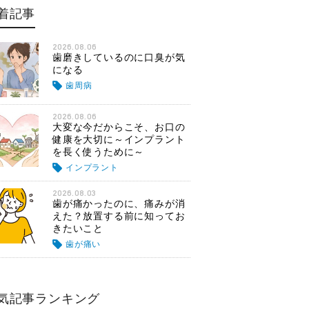
着記事
2026.08.06
歯磨きしているのに口臭が気
になる
歯周病
2026.08.06
大変な今だからこそ、お口の
健康を大切に～インプラント
を長く使うために～
インプラント
2026.08.03
歯が痛かったのに、痛みが消
えた？放置する前に知ってお
きたいこと
歯が痛い
気記事ランキング