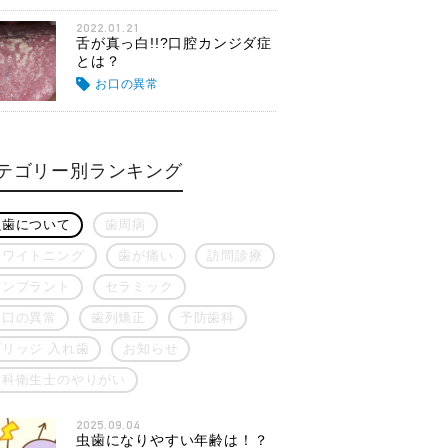
2022.01.21
舌が真っ白!!?口腔カンジダ症
とは？
お口の異常
テゴリー別ランキング
虫歯について
歯周病
ホワイトニング
歯が痛い
訪問診療
インプラント
セラミック
お口の異常
歯列矯正
予防歯科
ブリッジ 入れ歯
お知らせ
歯科衛生士のやりがい
2025.09.04
虫歯になりやすい年齢は！？