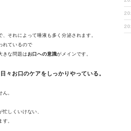
2
2
2
で、それによって唾液も多く分泌されます。
われているので
大きな問題は
お口への意識
がメインです。
に日々お口のケアをしっかりやっている。
せん。
が忙しくいけない、
ます。