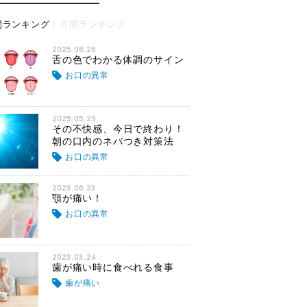
間ランキング
月間ランキング
2025.08.26
舌の色でわかる体調のサイン
お口の異常
2025.05.29
その不快感、今日で終わり！
朝の口内のネバつき対策法
お口の異常
2023.06.23
顎が痛い！
お口の異常
2023.03.24
歯が痛い時に食べれる食事
歯が痛い