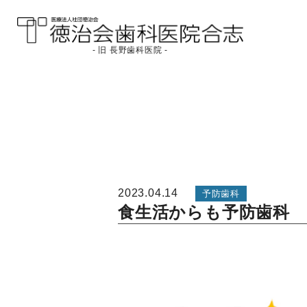
- 旧 長野歯科医院 -
医療法人社団徳治会
徳治会歯科医院合志
[旧 長野歯科医院]｜熊
本県合志市
2023.04.14
予防歯科
食生活からも予防歯科