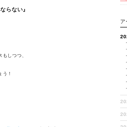
にならない』
ア
2
スもしつつ、
ょう！
2
2