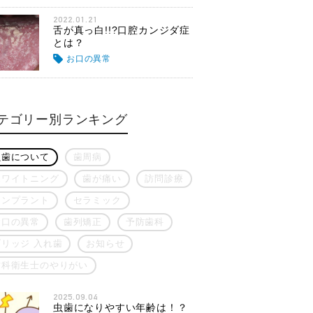
2022.01.21
舌が真っ白!!?口腔カンジダ症
とは？
お口の異常
テゴリー別ランキング
虫歯について
歯周病
ホワイトニング
歯が痛い
訪問診療
インプラント
セラミック
お口の異常
歯列矯正
予防歯科
ブリッジ 入れ歯
お知らせ
歯科衛生士のやりがい
2025.09.04
虫歯になりやすい年齢は！？