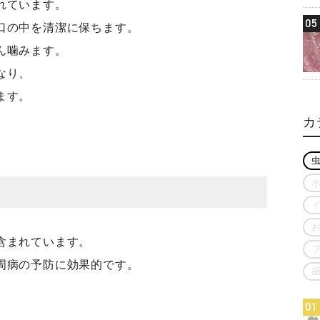
れています。
05
口の中を清潔に保ちます。
ん噛みます。
なり、
います。
カ
含まれています。
周病の予防に効果的です。
01