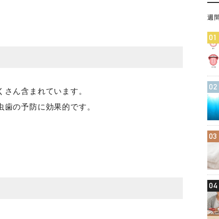
週
01
02
くさん含まれています。
虫歯の予防に効果的です。
03
04