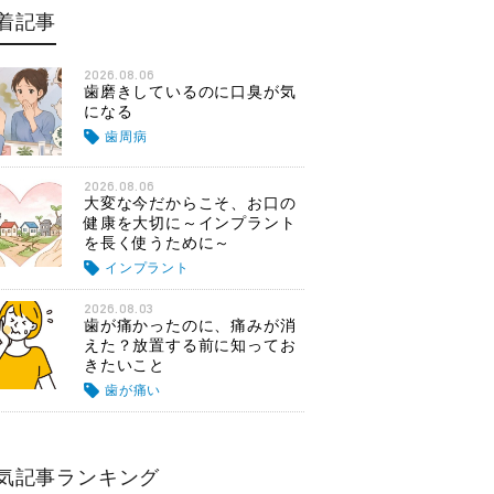
着記事
2026.08.06
歯磨きしているのに口臭が気
になる
歯周病
2026.08.06
大変な今だからこそ、お口の
健康を大切に～インプラント
を長く使うために～
インプラント
2026.08.03
歯が痛かったのに、痛みが消
えた？放置する前に知ってお
きたいこと
歯が痛い
気記事ランキング