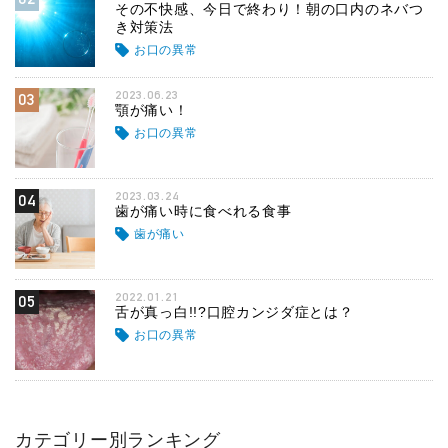
その不快感、今日で終わり！朝の口内のネバつ
き対策法
お口の異常
2023.06.23
03
顎が痛い！
お口の異常
2023.03.24
04
歯が痛い時に食べれる食事
歯が痛い
2022.01.21
05
舌が真っ白!!?口腔カンジダ症とは？
お口の異常
カテゴリー別ランキング