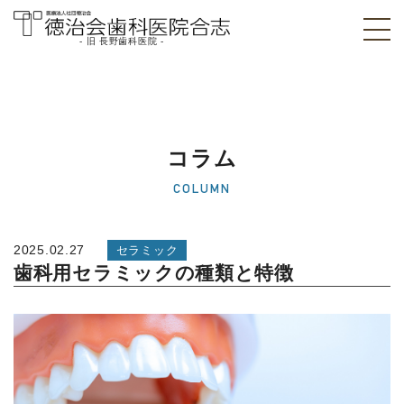
- 旧 長野歯科医院 -
医療法人社団徳治
会 徳治会歯科医院
合志 [旧 長野歯科
コラム
医院]｜熊本県合志
COLUMN
市
2025.02.27
セラミック
歯科用セラミックの種類と特徴