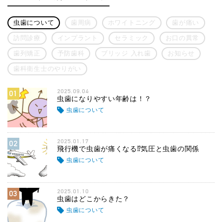
虫歯について
歯周病
ホワイトニング
歯が痛い
訪問診療
インプラント
セラミック
お口の異常
歯列矯正
予防歯科
ブリッジ 入れ歯
お知らせ
歯科衛生士のやりがい
2025.09.04
01
虫歯になりやすい年齢は！？
虫歯について
2025.01.17
02
飛行機で虫歯が痛くなる⁉気圧と虫歯の関係
虫歯について
2025.01.10
03
虫歯はどこからきた？
虫歯について