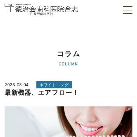
- 旧 長野歯科医院 -
医療法人社団徳治
会 徳治会歯科医院
合志 [旧 長野歯科
コラム
医院]｜熊本県合志
COLUMN
市
2023.08.04
ホワイトニング
最新機器、エアフロー！