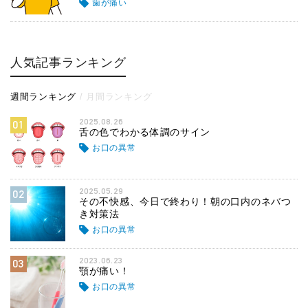
歯が痛い
人気記事ランキング
週間ランキング
月間ランキング
2025.08.26
01
舌の色でわかる体調のサイン
お口の異常
2025.05.29
02
その不快感、今日で終わり！朝の口内のネバつ
き対策法
お口の異常
2023.06.23
03
顎が痛い！
お口の異常