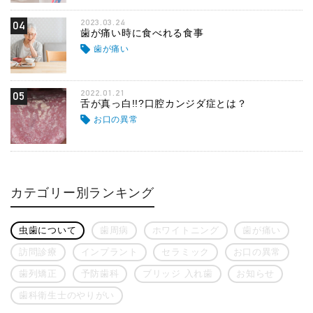
2023.03.24
04
歯が痛い時に食べれる食事
歯が痛い
2022.01.21
05
舌が真っ白!!?口腔カンジダ症とは？
お口の異常
カテゴリー別ランキング
虫歯について
歯周病
ホワイトニング
歯が痛い
訪問診療
インプラント
セラミック
お口の異常
歯列矯正
予防歯科
ブリッジ 入れ歯
お知らせ
歯科衛生士のやりがい