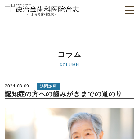
- 旧 長野歯科医院 -
医療法人社団徳治
会 徳治会歯科医院
合志 [旧 長野歯科
コラム
医院]｜熊本県合志
COLUMN
市
2024.08.09
訪問診療
認知症の方への歯みがきまでの道のり