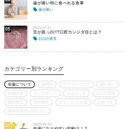
歯が痛い時に食べれる食事
歯が痛い
2022.01.21
05
舌が真っ白!!?口腔カンジダ症とは？
お口の異常
カテゴリー別ランキング
虫歯について
歯周病
ホワイトニング
歯が痛い
訪問診療
インプラント
セラミック
お口の異常
歯列矯正
予防歯科
ブリッジ 入れ歯
お知らせ
歯科衛生士のやりがい
2025.09.04
01
虫歯になりやすい年齢は！？