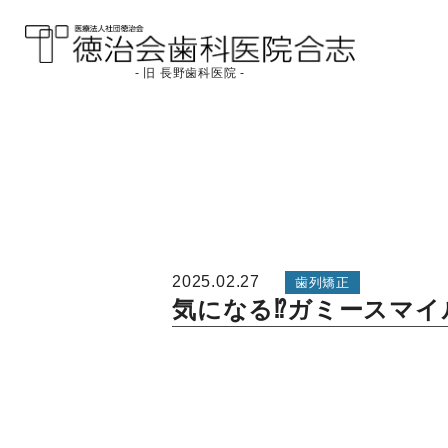
- 旧 長野歯科医院 -
医療法人社団徳治会
徳治会歯科医院合志
[旧 長野歯科医院]｜熊
本県合志市
2025.02.27
歯列矯正
気になる⁉ガミースマイ