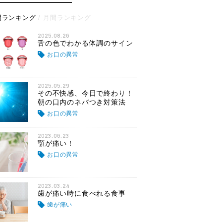
間ランキング
月間ランキング
2025.08.26
舌の色でわかる体調のサイン
お口の異常
2025.05.29
その不快感、今日で終わり！
朝の口内のネバつき対策法
お口の異常
2023.06.23
顎が痛い！
お口の異常
2023.03.24
歯が痛い時に食べれる食事
歯が痛い