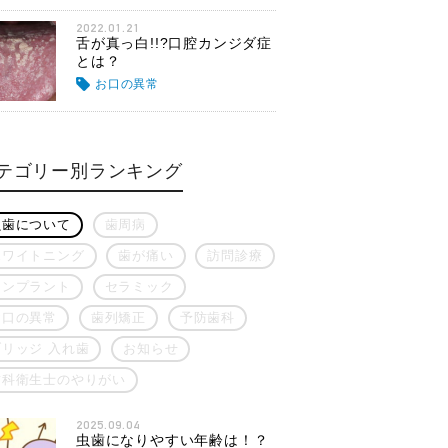
2022.01.21
舌が真っ白!!?口腔カンジダ症
とは？
お口の異常
テゴリー別ランキング
虫歯について
歯周病
ホワイトニング
歯が痛い
訪問診療
インプラント
セラミック
お口の異常
歯列矯正
予防歯科
ブリッジ 入れ歯
お知らせ
歯科衛生士のやりがい
2025.09.04
虫歯になりやすい年齢は！？