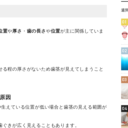
週
01
位置
や
厚さ
・
歯の長さ
や
位置
が主に関係していま
02
せる程の厚さがないため歯茎が見えてしまうこと
03
が原因
時や生えている位置が低い場合と歯茎の見える範囲が
04
歯ぐきが広く見えることもあります。