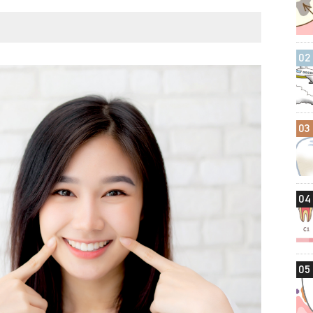
02
03
04
05