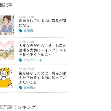
着記事
2026.08.06
歯磨きしているのに口臭が気
になる
歯周病
2026.08.06
大変な今だからこそ、お口の
健康を大切に～インプラント
を長く使うために～
インプラント
2026.08.03
歯が痛かったのに、痛みが消
えた？放置する前に知ってお
きたいこと
歯が痛い
気記事ランキング