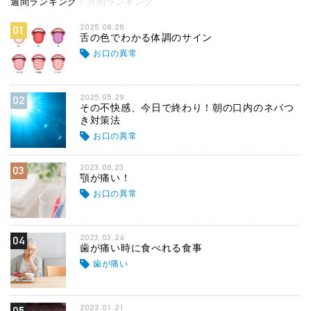
週間ランキング
月間ランキング
2025.08.26
01
舌の色でわかる体調のサイン
お口の異常
2025.05.29
02
その不快感、今日で終わり！朝の口内のネバつ
き対策法
お口の異常
2023.06.23
03
顎が痛い！
お口の異常
2023.03.24
04
歯が痛い時に食べれる食事
歯が痛い
2022.01.21
05