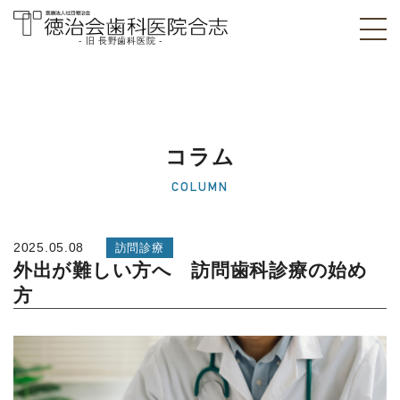
- 旧 長野歯科医院 -
医療法人社団徳治
会 徳治会歯科医院
合志 [旧 長野歯科
コラム
医院]｜熊本県合志
COLUMN
市
2025.05.08
訪問診療
外出が難しい方へ 訪問歯科診療の始め
方