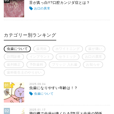
舌が真っ白!!?口腔カンジダ症とは？
お口の異常
カテゴリー別ランキング
虫歯について
歯周病
ホワイトニング
歯が痛い
訪問診療
インプラント
セラミック
お口の異常
歯列矯正
予防歯科
ブリッジ 入れ歯
お知らせ
歯科衛生士のやりがい
2025.09.04
01
虫歯になりやすい年齢は！？
虫歯について
2025.01.17
02
飛行機で虫歯が痛くなる⁉気圧と虫歯の関係