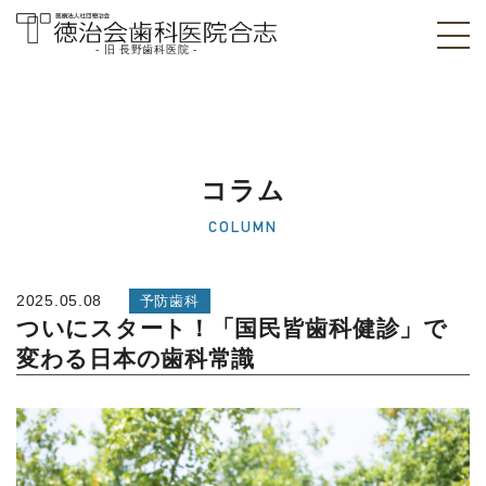
- 旧 長野歯科医院 -
医療法人社団徳治
会 徳治会歯科医院
合志 [旧 長野歯科
コラム
医院]｜熊本県合志
COLUMN
市
2025.05.08
予防歯科
ついにスタート！「国民皆歯科健診」で
変わる日本の歯科常識