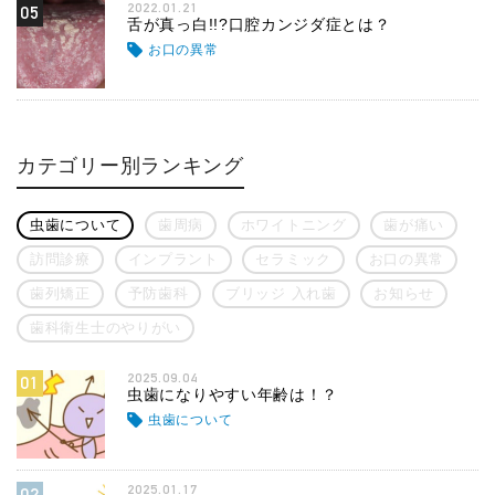
2022.01.21
05
舌が真っ白!!?口腔カンジダ症とは？
お口の異常
カテゴリー別ランキング
虫歯について
歯周病
ホワイトニング
歯が痛い
訪問診療
インプラント
セラミック
お口の異常
歯列矯正
予防歯科
ブリッジ 入れ歯
お知らせ
歯科衛生士のやりがい
2025.09.04
01
虫歯になりやすい年齢は！？
虫歯について
2025.01.17
02