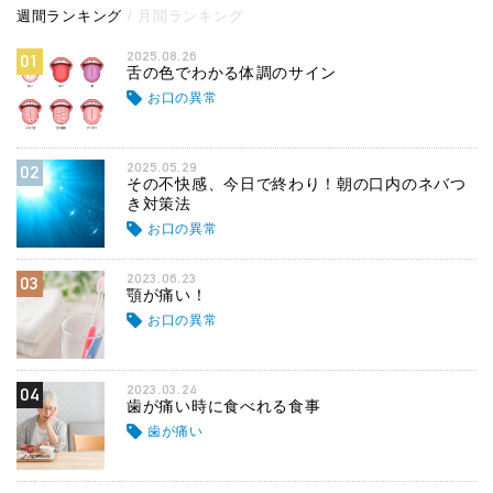
週間ランキング
月間ランキング
2025.08.26
01
舌の色でわかる体調のサイン
お口の異常
2025.05.29
02
その不快感、今日で終わり！朝の口内のネバつ
き対策法
お口の異常
2023.06.23
03
顎が痛い！
お口の異常
2023.03.24
04
歯が痛い時に食べれる食事
歯が痛い