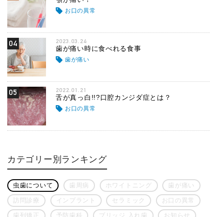
お口の異常
2023.03.24
04
歯が痛い時に食べれる食事
歯が痛い
2022.01.21
05
舌が真っ白!!?口腔カンジダ症とは？
お口の異常
カテゴリー別ランキング
虫歯について
歯周病
ホワイトニング
歯が痛い
訪問診療
インプラント
セラミック
お口の異常
歯列矯正
予防歯科
ブリッジ 入れ歯
お知らせ