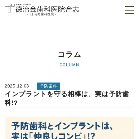
- 旧 長野歯科医院 -
医療法人社団徳治
会 徳治会歯科医院
合志 [旧 長野歯科
コラム
医院]｜熊本県合志
COLUMN
市
2025.12.03
予防歯科
インプラントを守る相棒は、実は予防歯
科!?