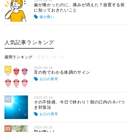
2026.08.03
歯が痛かったのに、痛みが消えた？放置する前
に知っておきたいこと
歯が痛い
人気記事ランキング
週間ランキング
月間ランキング
2025.08.26
01
舌の色でわかる体調のサイン
お口の異常
2025.05.29
02
その不快感、今日で終わり！朝の口内のネバつ
き対策法
お口の異常
2023.06.23
03
顎が痛い！