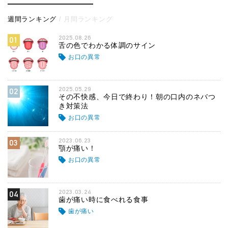
週間ランキング
月間ランキング
2025.08.26
01
舌の色でわかる体調のサイン
お口の異常
2025.05.29
02
その不快感、今日で終わり！朝の口内のネバつ
き対策法
お口の異常
2023.06.23
03
顎が痛い！
お口の異常
2023.03.24
04
歯が痛い時に食べれる食事
歯が痛い