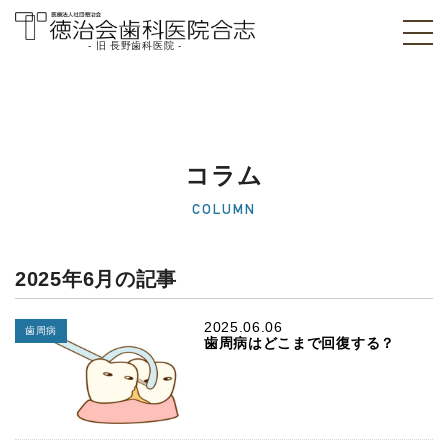
- 旧 長野歯科医院 -
医療法人社団徳治
会 徳治会歯科医院
合志 [旧 長野歯科
コラム
医院]｜熊本県合志
COLUMN
市
2025年6月の記事
2025.06.06
歯周病
歯周病はどこまで回復する？