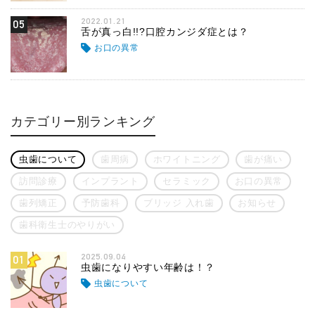
2022.01.21
05
舌が真っ白!!?口腔カンジダ症とは？
お口の異常
カテゴリー別ランキング
虫歯について
歯周病
ホワイトニング
歯が痛い
訪問診療
インプラント
セラミック
お口の異常
歯列矯正
予防歯科
ブリッジ 入れ歯
お知らせ
歯科衛生士のやりがい
2025.09.04
01
虫歯になりやすい年齢は！？
虫歯について