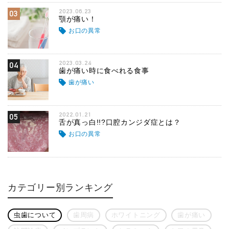
2023.06.23
03
顎が痛い！
お口の異常
2023.03.24
04
歯が痛い時に食べれる食事
歯が痛い
2022.01.21
05
舌が真っ白!!?口腔カンジダ症とは？
お口の異常
カテゴリー別ランキング
虫歯について
歯周病
ホワイトニング
歯が痛い