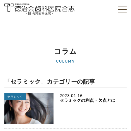
- 旧 長野歯科医院 -
医療法人社団徳治
会 徳治会歯科医院
合志 [旧 長野歯科
コラム
医院]｜熊本県合志
COLUMN
市
「セラミック」カテゴリーの記事
2023.01.16
セラミック
セラミックの利点・欠点とは