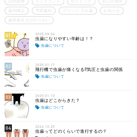
訪問診療
インプラント
セラミック
お口の異常
歯列矯正
予防歯科
ブリッジ 入れ歯
お知らせ
歯科衛生士のやりがい
2025.09.04
01
虫歯になりやすい年齢は！？
虫歯について
2025.01.17
02
飛行機で虫歯が痛くなる⁉気圧と虫歯の関係
虫歯について
2025.01.10
03
虫歯はどこからきた？
虫歯について
2024.10.25
04
虫歯ってどのくらいで進行するの？