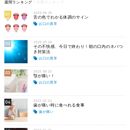
週間ランキング
月間ランキング
2025.08.26
01
舌の色でわかる体調のサイン
お口の異常
2025.05.29
02
その不快感、今日で終わり！朝の口内のネバつ
き対策法
お口の異常
2023.06.23
03
顎が痛い！
お口の異常
2023.03.24
04
歯が痛い時に食べれる食事
歯が痛い
2022.01.21