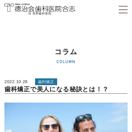
- 旧 長野歯科医院 -
医療法人社団徳治
会 徳治会歯科医院
合志 [旧 長野歯科
コラム
医院]｜熊本県合志
COLUMN
市
2022.10.28
歯列矯正
歯科矯正で美人になる秘訣とは！？