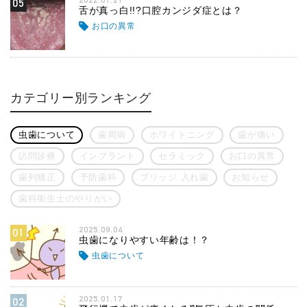
05
舌が真っ白!!?口腔カンジダ症とは？
お口の異常
カテゴリー別ランキング
虫歯について
歯周病
ホワイトニング
歯が痛い
訪問診療
インプラント
セラミック
お口の異常
歯列矯正
予防歯科
ブリッジ 入れ歯
お知らせ
歯科衛生士のやりがい
2025.09.04
01
虫歯になりやすい年齢は！？
虫歯について
2025.01.17
02