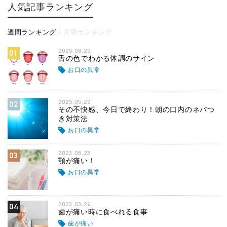
人気記事ランキング
週間ランキング
月間ランキング
2025.08.26
01
舌の色でわかる体調のサイン
お口の異常
2025.05.29
02
その不快感、今日で終わり！朝の口内のネバつ
き対策法
お口の異常
2023.06.23
03
顎が痛い！
お口の異常
2023.03.24
04
歯が痛い時に食べれる食事
歯が痛い