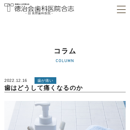
- 旧 長野歯科医院 -
医療法人社団徳治
会 徳治会歯科医院
合志 [旧 長野歯科
コラム
医院]｜熊本県合志
COLUMN
市
2022.12.16
歯が痛い
歯はどうして痛くなるのか