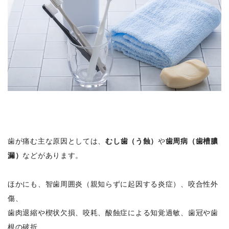
歯が痛む主な原因としては、
むし歯（う蝕）
や
歯周病（歯槽膿
漏）
などがあります。
ほかにも、智歯周囲炎（親知らずに起因する炎症）、咬合性外
傷、
歯肉退縮や楔状欠損、咬耗、酸蝕症による知覚過敏、歯冠や歯
根の破折、