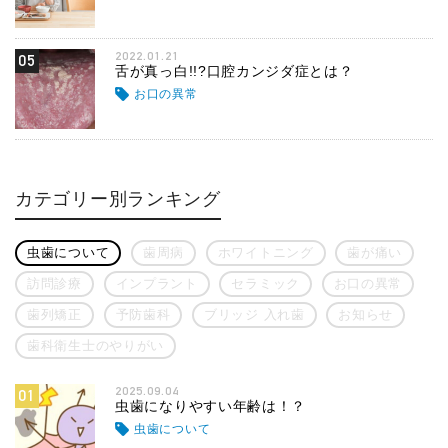
2022.01.21
05
舌が真っ白!!?口腔カンジダ症とは？
お口の異常
カテゴリー別ランキング
虫歯について
歯周病
ホワイトニング
歯が痛い
訪問診療
インプラント
セラミック
お口の異常
歯列矯正
予防歯科
ブリッジ 入れ歯
お知らせ
歯科衛生士のやりがい
2025.09.04
01
虫歯になりやすい年齢は！？
虫歯について