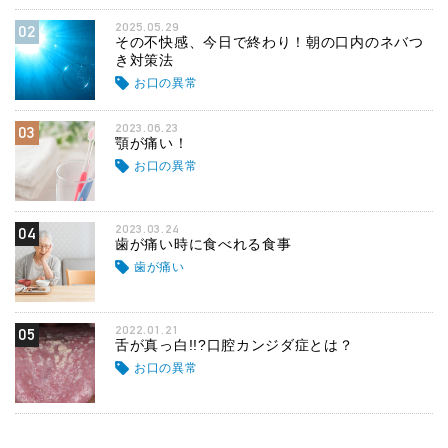
2025.05.29
02
その不快感、今日で終わり！朝の口内のネバつ
き対策法
お口の異常
2023.06.23
03
顎が痛い！
お口の異常
2023.03.24
04
歯が痛い時に食べれる食事
歯が痛い
2022.01.21
05
舌が真っ白!!?口腔カンジダ症とは？
お口の異常