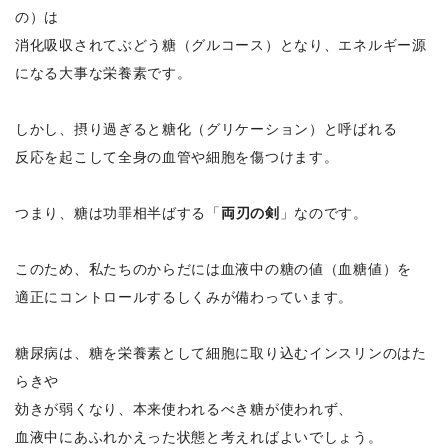
の）は
消化吸収されてぶどう糖（グルコース）となり、エネルギー源
になる大事な栄養素です。
しかし、摂り過ぎると糖化（グリケーション）と呼ばれる
反応を起こして全身の血管や細胞を傷つけます。
つまり、糖は功罪相半ばする「
両刃の剣
」なのです。
このため、私たちのからだには血液中の糖の値（血糖値）を
適正にコントロールするしくみが備わっています。
糖尿病は、糖を栄養素として細胞に取り込むインスリンのはた
らきや
効きが弱くなり、本来使われるべき糖が使われず、
血液中にあふれかえった状態と考えればよいでしょう。