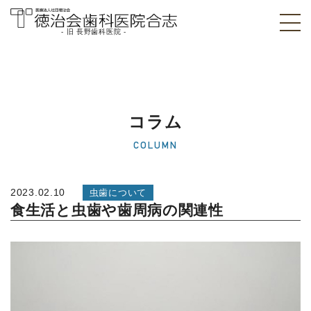
- 旧 長野歯科医院 -
医療法人社団徳治
会 徳治会歯科医院
合志 [旧 長野歯科
コラム
医院]｜熊本県合志
COLUMN
市
2023.02.10
虫歯について
食生活と虫歯や歯周病の関連性