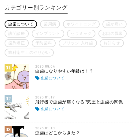
カテゴリー別ランキング
虫歯について
歯周病
ホワイトニング
歯が痛い
訪問診療
インプラント
セラミック
お口の異常
歯列矯正
予防歯科
ブリッジ 入れ歯
お知らせ
歯科衛生士のやりがい
2025.09.04
01
虫歯になりやすい年齢は！？
虫歯について
2025.01.17
02
飛行機で虫歯が痛くなる⁉気圧と虫歯の関係
虫歯について
2025.01.10
03
虫歯はどこからきた？