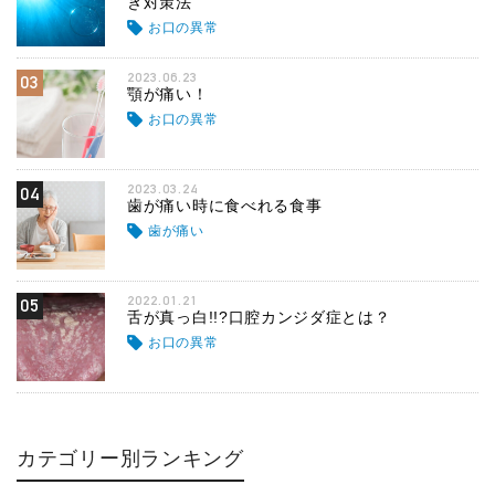
き対策法
お口の異常
2023.06.23
03
顎が痛い！
お口の異常
2023.03.24
04
歯が痛い時に食べれる食事
歯が痛い
2022.01.21
05
舌が真っ白!!?口腔カンジダ症とは？
お口の異常
カテゴリー別ランキング