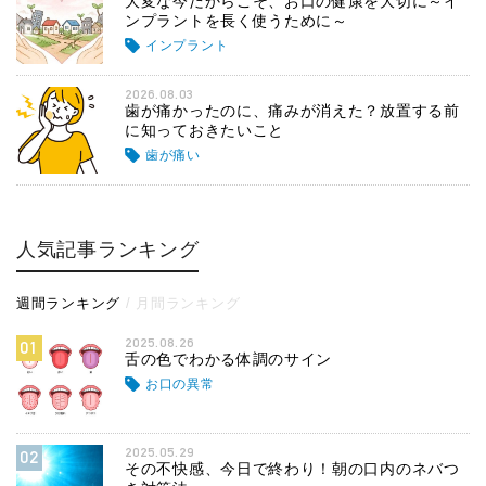
大変な今だからこそ、お口の健康を大切に～イ
ンプラントを長く使うために～
インプラント
2026.08.03
歯が痛かったのに、痛みが消えた？放置する前
に知っておきたいこと
歯が痛い
人気記事ランキング
週間ランキング
月間ランキング
2025.08.26
01
舌の色でわかる体調のサイン
お口の異常
2025.05.29
02
その不快感、今日で終わり！朝の口内のネバつ