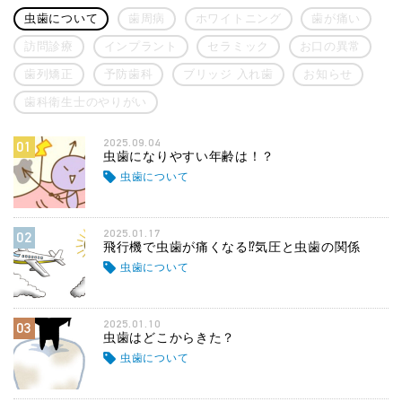
虫歯について
歯周病
ホワイトニング
歯が痛い
訪問診療
インプラント
セラミック
お口の異常
歯列矯正
予防歯科
ブリッジ 入れ歯
お知らせ
歯科衛生士のやりがい
2025.09.04
01
虫歯になりやすい年齢は！？
虫歯について
2025.01.17
02
飛行機で虫歯が痛くなる⁉気圧と虫歯の関係
虫歯について
2025.01.10
03
虫歯はどこからきた？
虫歯について