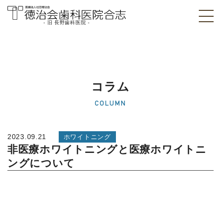
- 旧 長野歯科医院 -
医療法人社団徳治
会 徳治会歯科医院
合志 [旧 長野歯科
コラム
医院]｜熊本県合志
COLUMN
市
2023.09.21
ホワイトニング
非医療ホワイトニングと医療ホワイトニ
ングについて