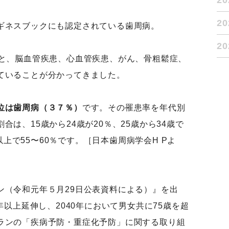
2
2
ギネスブックにも認定されている歯周病。
2
ると、脳血管疾患、心血管疾患、がん、骨粗鬆症、
ていることが分かってきました。
位は歯周病（３７％）
です。その罹患率を年代別
は、15歳から24歳が20％、25歳から34歳で
歳以上で55〜60％です。［日本歯周病学会H Pよ
ン（令和元年５月29日公表資料による）』を出
年以上延伸し、2040年において男女共に75歳を超
ランの「疾病予防・重症化予防」に関する取り組