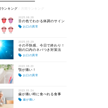
間ランキング
月間ランキング
2025.08.26
舌の色でわかる体調のサイン
お口の異常
2025.05.29
その不快感、今日で終わり！
朝の口内のネバつき対策法
お口の異常
2023.06.23
顎が痛い！
お口の異常
2023.03.24
歯が痛い時に食べれる食事
歯が痛い