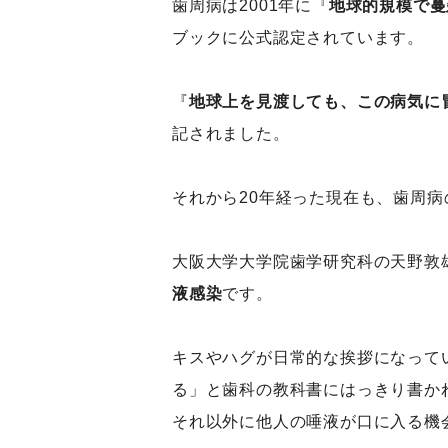
歯周病は2001年に『
地球的規模で蔓
ブックに公式認定されています。
『
地球上を見渡しても、この病気に
記されました。
それから20年経った現在も、歯周
大阪大学大学院歯学研究科の天野敦
液感染
です。
キスやハグが日常的な挨拶になって
る」と歯科の教科書にはっきり書か
それ以外に他人の唾液が口に入る