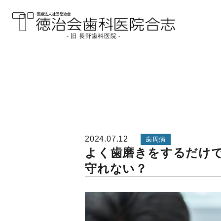
- 旧 長野歯科医院 -
医療法人社団徳治会
徳治会歯科医院合志
[旧 長野歯科医院]｜熊
本県合志市
2024.07.12
歯周病
よく歯磨きをするだけ
守れない？