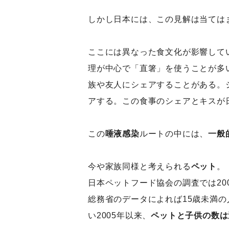
しかし日本には、この見解は当ては
ここには異なった食文化が影響して
理が中心で「直箸」を使うことが多
族や友人にシェアすることがある。
アする。この食事のシェアとキスが
この
唾液感染
ルートの中には、
一般
今や家族同様と考えられる
ペット
。
日本ペットフード協会の調査では20
総務省のデータによれば15歳未満の
い2005年以来、
ペットと子供の数は