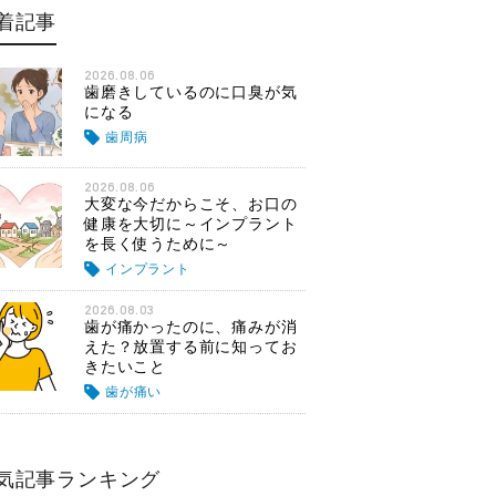
着記事
2026.08.06
歯磨きしているのに口臭が気
になる
歯周病
2026.08.06
大変な今だからこそ、お口の
健康を大切に～インプラント
を長く使うために～
インプラント
2026.08.03
歯が痛かったのに、痛みが消
えた？放置する前に知ってお
きたいこと
歯が痛い
気記事ランキング