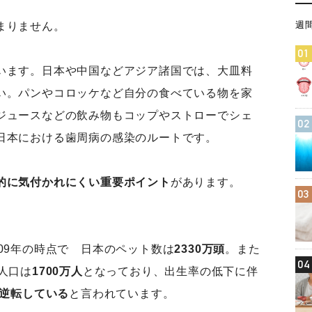
週
まりません。
01
います。日本や中国などアジア諸国では、大皿料
い。パンやコロッケなど自分の食べている物を家
ジュースなどの飲み物もコップやストローでシェ
02
日本における歯周病の感染のルートです。
的に気付かれにくい重要ポイント
があります。
03
09年の時点で 日本のペット数は
2330万頭
。また
04
人口は
1700万人
となっており、出生率の低下に伴
逆転している
と言われています。