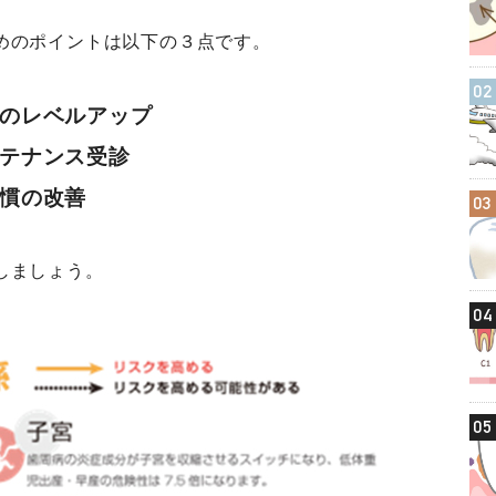
めのポイントは以下の３点です。
02
）のレベルアップ
ンテナンス受診
習慣の改善
03
しましょう。
04
05