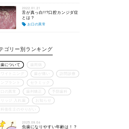
2022.01.21
舌が真っ白!!?口腔カンジダ症
とは？
お口の異常
テゴリー別ランキング
虫歯について
歯周病
ホワイトニング
歯が痛い
訪問診療
インプラント
セラミック
お口の異常
歯列矯正
予防歯科
ブリッジ 入れ歯
お知らせ
歯科衛生士のやりがい
2025.09.04
虫歯になりやすい年齢は！？